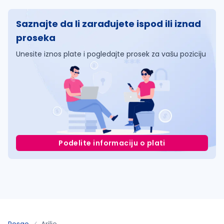
Saznajte da li zarađujete ispod ili iznad
proseka
Unesite iznos plate i pogledajte prosek za vašu poziciju
Podelite informaciju o plati
Posao
Arilje