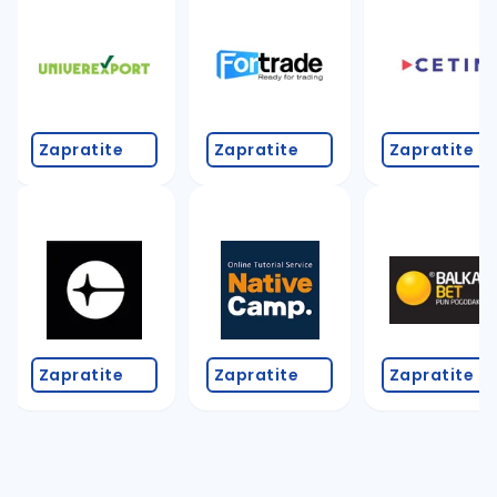
Takođe možete da:
proverite pravopisne greške (koristite č, ć, š, đ, ž,
povećajte radijus za odabrani grad
promenite odabrane filtere pretrage
Zapratite
Zapratite
Zapratite
Zapratite
Zapratite
Zapratite