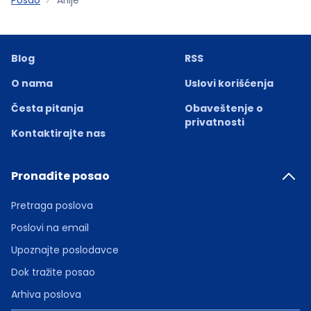
Blog
RSS
O nama
Uslovi korišćenja
Česta pitanja
Obaveštenje o
privatnosti
Kontaktirajte nas
Pronađite posao
Pretraga poslova
Poslovi na email
Upoznajte poslodavce
Dok tražite posao
Arhiva poslova