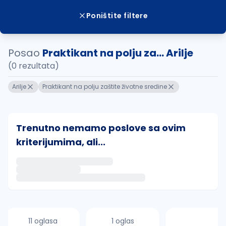
Poništite filtere
Posao
Praktikant na polju za... Arilje
(0 rezultata)
Arilje
Praktikant na polju zaštite životne sredine
Trenutno nemamo poslove sa ovim
kriterijumima, ali...
Ako sačuvate ovu pretragu, obavestićemo vas putem 
uvajte pretragu
11 oglasa
1 oglas