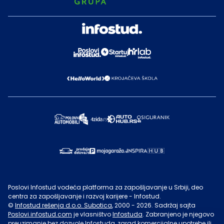
Poslovi Infostud vodeća platforma za zapošljavanje u Srbiji, deo
centra za zapošljavanje i razvoj karijere - Infostud.
©
Infostud rešenja d.o.o. Subotica
, 2000 -
2026
. Sadržaj sajta
Poslovi.infostud.com
je vlasništvo
Infostuda
. Zabranjeno je njegovo
preuzimanje bez dozvole
Infostuda
, zarad komercijalne upotrebe ili