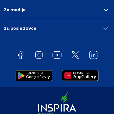
Za medije
Za poslodavce