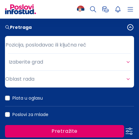
Pretraga
Pozicija, poslodavac ili ključna reč
Pozicija, poslodavac ili ključna reč
Izaberite grad
Grad
Oblast rada
Oblast rada
Plata u oglasu
Poslovi za mlade
Pretražite