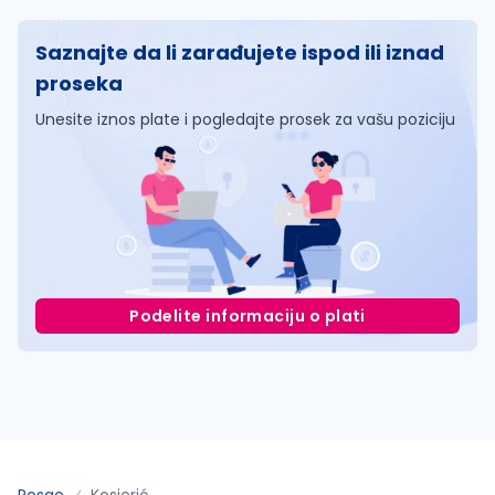
Saznajte da li zarađujete ispod ili iznad
proseka
Unesite iznos plate i pogledajte prosek za vašu poziciju
Podelite informaciju o plati
Posao
Kosjerić