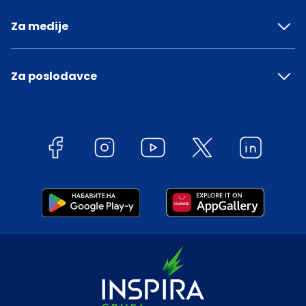
Za medije
Za poslodavce