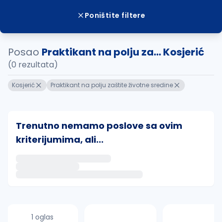
Poništite filtere
Posao
Praktikant na polju za... Kosjerić
(0 rezultata)
Kosjerić
Praktikant na polju zaštite životne sredine
Trenutno nemamo poslove sa ovim
kriterijumima, ali...
Ako sačuvate ovu pretragu, obavestićemo vas putem 
uvajte pretragu
1 oglas