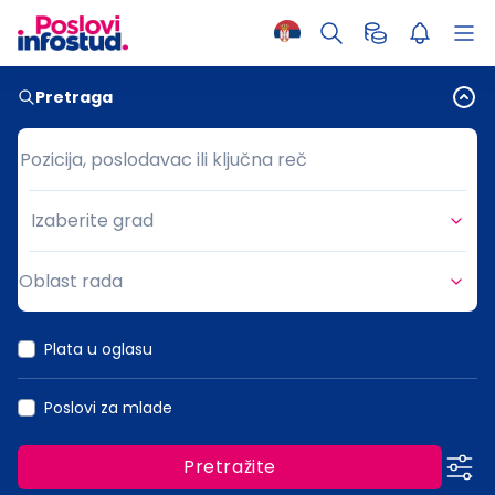
Pretraga
Pozicija, poslodavac ili ključna reč
Pozicija, poslodavac ili ključna reč
Izaberite grad
Grad
Oblast rada
Oblast rada
Plata u oglasu
Poslovi za mlade
Pretražite