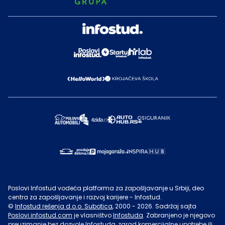
Poslovi Infostud vodeća platforma za zapošljavanje u Srbiji, deo
centra za zapošljavanje i razvoj karijere - Infostud.
©
Infostud rešenja d.o.o. Subotica
, 2000 -
2026
. Sadržaj sajta
Poslovi.infostud.com
je vlasništvo
Infostuda
. Zabranjeno je njegovo
preuzimanje bez dozvole
Infostuda
, zarad komercijalne upotrebe ili