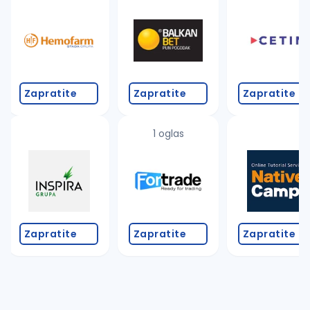
Takođe možete da:
proverite pravopisne greške (koristite č, ć, š, đ, ž,
povećajte radijus za odabrani grad
promenite odabrane filtere pretrage
Zapratite
Zapratite
Zapratite
1 oglas
Zapratite
Zapratite
Zapratite