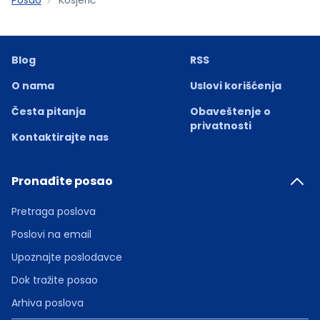
Blog
RSS
O nama
Uslovi korišćenja
Česta pitanja
Obaveštenje o
privatnosti
Kontaktirajte nas
Pronađite posao
Pretraga poslova
Poslovi na email
Upoznajte poslodavce
Dok tražite posao
Arhiva poslova