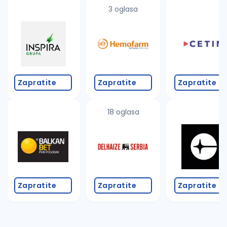
uvajte pretragu
3 oglasa
Takođe možete da:
proverite pravopisne greške (koristite č, ć, š, đ, ž,
povećajte radijus za odabrani grad
promenite odabrane filtere pretrage
Zapratite
Zapratite
Zapratite
18 oglasa
Zapratite
Zapratite
Zapratite