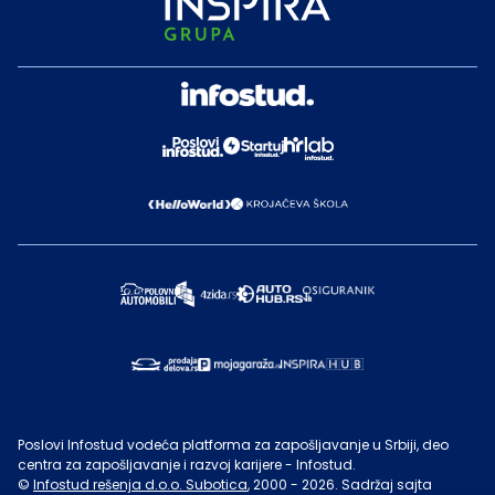
Poslovi Infostud vodeća platforma za zapošljavanje u Srbiji, deo
centra za zapošljavanje i razvoj karijere - Infostud.
©
Infostud rešenja d.o.o. Subotica
, 2000 -
2026
. Sadržaj sajta