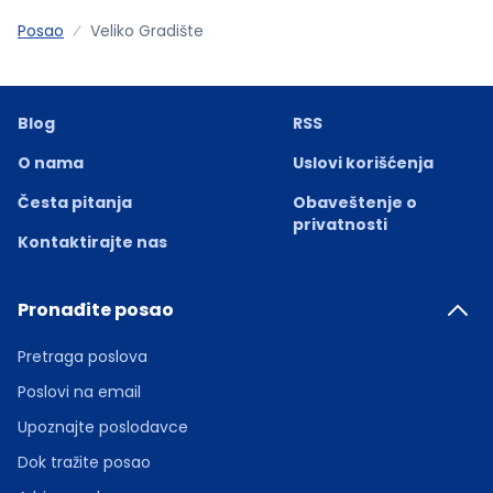
Posao
Veliko Gradište
Blog
RSS
O nama
Uslovi korišćenja
Česta pitanja
Obaveštenje o
privatnosti
Kontaktirajte nas
Pronađite posao
Pretraga poslova
Poslovi na email
Upoznajte poslodavce
Dok tražite posao