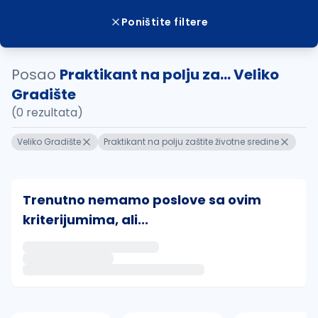
Poništite filtere
Posao
Praktikant na polju za... Veliko
Gradište
(0 rezultata)
Veliko Gradište
Praktikant na polju zaštite životne sredine
Trenutno nemamo poslove sa ovim
kriterijumima, ali...
Ako sačuvate ovu pretragu, obavestićemo vas putem 