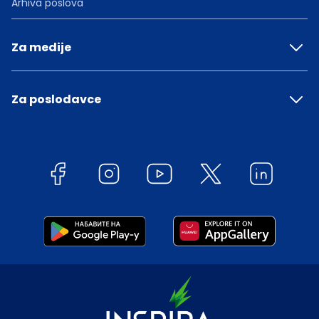
Arhiva poslova
Za medije
Za poslodavce