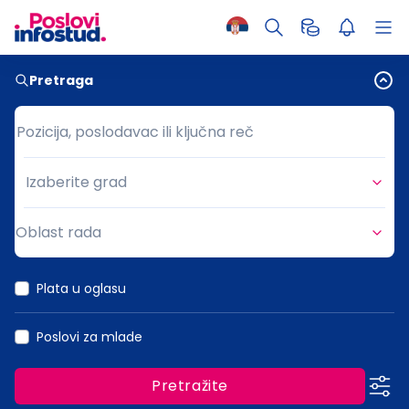
Pretraga
Pozicija, poslodavac ili ključna reč
Pozicija, poslodavac ili ključna reč
Izaberite grad
Grad
Oblast rada
Oblast rada
Plata u oglasu
Poslovi za mlade
Pretražite