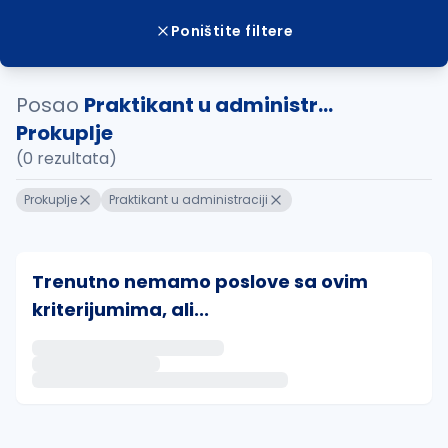
Poništite filtere
Posao
Praktikant u administr...
Prokuplje
(0 rezultata)
Prokuplje
Praktikant u administraciji
Trenutno nemamo poslove sa ovim
kriterijumima, ali...
Ako sačuvate ovu pretragu, obavestićemo vas putem 