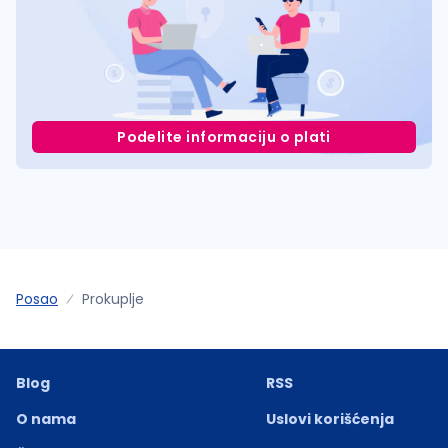
Podelite informaciju o plati
Posao
Prokuplje
Blog
RSS
O nama
Uslovi korišćenja