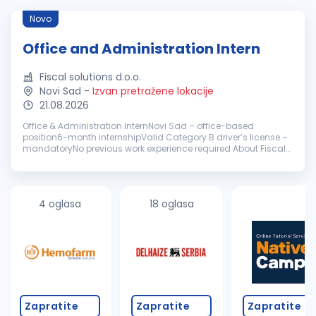
Novo
Office and Administration Intern
Fiscal solutions d.o.o.
Novi Sad
-
Izvan pretražene lokacije
21.08.2026
Office & Administration InternNovi Sad – office-based
position6-month internshipValid Category B driver’s license –
mandatoryNo previous work experience required About Fiscal
Solutions Fiscal Solutions is an international IT company
specializing in c...
4 oglasa
18 oglasa
Zapratite
Zapratite
Zapratite