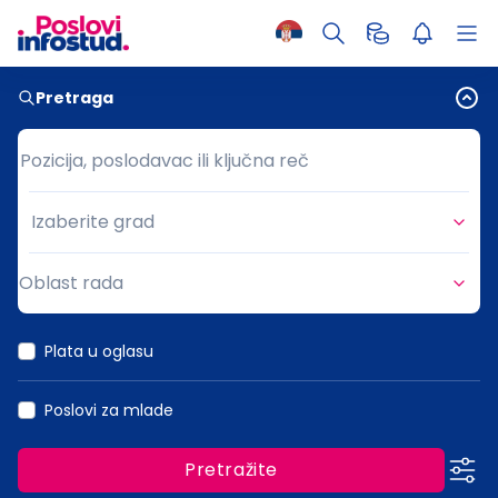
Pretraga
Pozicija, poslodavac ili ključna reč
Pozicija, poslodavac ili ključna reč
Izaberite grad
Grad
Oblast rada
Oblast rada
Plata u oglasu
Poslovi za mlade
Pretražite