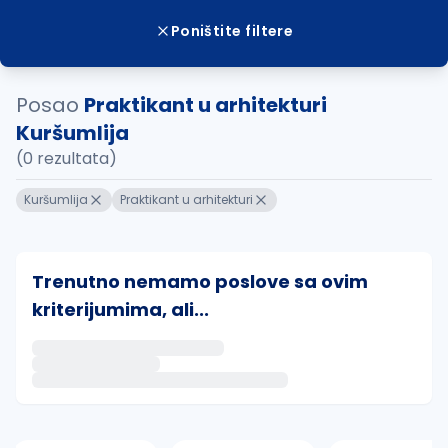
Poništite filtere
Posao
Praktikant u arhitekturi
Kuršumlija
(0 rezultata)
Kuršumlija
Praktikant u arhitekturi
Trenutno nemamo poslove sa ovim
kriterijumima, ali...
Ako sačuvate ovu pretragu, obavestićemo vas putem 