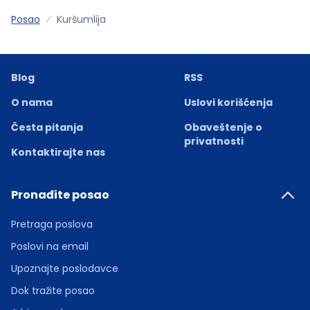
Posao
Kuršumlija
Blog
RSS
O nama
Uslovi korišćenja
Česta pitanja
Obaveštenje o
privatnosti
Kontaktirajte nas
Pronađite posao
Pretraga poslova
Poslovi na email
Upoznajte poslodavce
Dok tražite posao