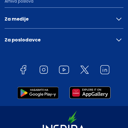
Arhiva poslova
Za medije
Za poslodavce