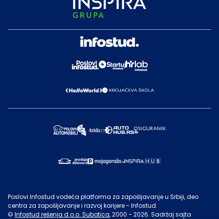
Poslovi Infostud vodeća platforma za zapošljavanje u Srbiji, deo
centra za zapošljavanje i razvoj karijere - Infostud.
©
Infostud rešenja d.o.o. Subotica
, 2000 -
2026
. Sadržaj sajta