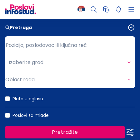
Pretraga
Pozicija, poslodavac ili ključna reč
Pozicija, poslodavac ili ključna reč
Izaberite grad
Grad
Oblast rada
Oblast rada
Plata u oglasu
Poslovi za mlade
Pretražite