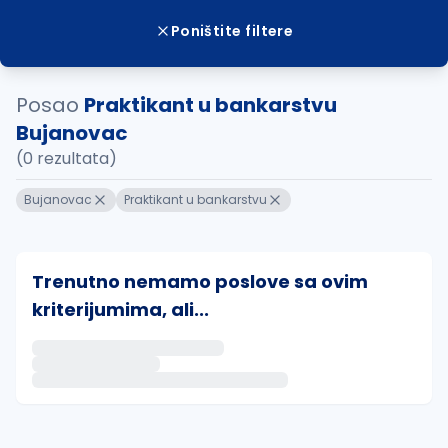
Poništite filtere
Posao
Praktikant u bankarstvu
Bujanovac
(0 rezultata)
Bujanovac
Praktikant u bankarstvu
Trenutno nemamo poslove sa ovim
kriterijumima, ali...
Ako sačuvate ovu pretragu, obavestićemo vas putem 