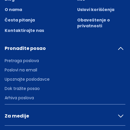
O nama
Uslovi korišćenja
Česta pitanja
Obaveštenje o
privatnosti
Kontaktirajte nas
Pronađite posao
Pretraga poslova
Poslovi na email
Upoznajte poslodavce
Dok tražite posao
Arhiva poslova
Za medije