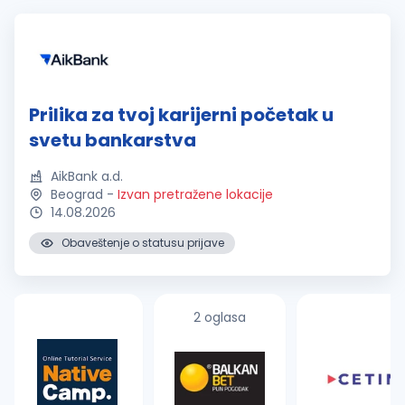
Prilika za tvoj karijerni početak u
svetu bankarstva
AikBank a.d.
Beograd
-
Izvan pretražene lokacije
14.08.2026
Obaveštenje o statusu prijave
2 oglasa