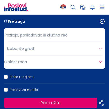
Pretraga
Pozicija, poslodavac ili ključna reč
Pozicija, poslodavac ili ključna reč
Izaberite grad
Grad
Oblast rada
Oblast rada
Plata u oglasu
Poslovi za mlade
Pretražite