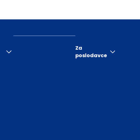
Za
poslodavce