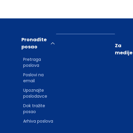
Pronađite
Za
posao
medije
Pretraga
poslova
Poslovi na
email
Upoznajte
poslodavce
Dok tražite
posao
Arhiva poslova