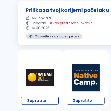
Prilika za tvoj karijerni početak 
AikBank a.d.
Beograd
-
Izvan pretražene lokacije
14.08.2026
Obaveštenje o statusu prijave
Zapratite
Zapratite