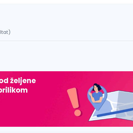
ultat)
 š, đ, ž, dž)
 od željene
prilikom