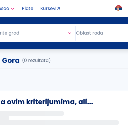
osao
Plate
Kursevi
Oblast rada
rite grad
Oblast rada
u Gora
(0 rezultata)
ovim kriterijumima, ali...
s putem email-a kada se pojave novi poslovi.