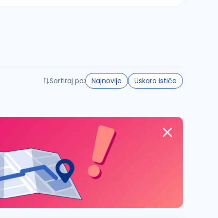
Sortiraj po:
Najnovije
Uskoro ističe