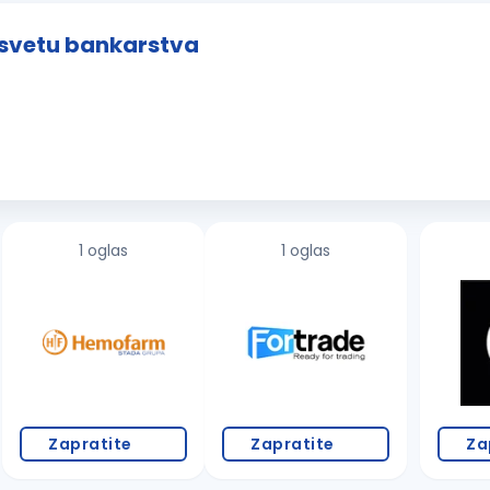
u svetu bankarstva
1 oglas
1 oglas
Zapratite
Zapratite
Za