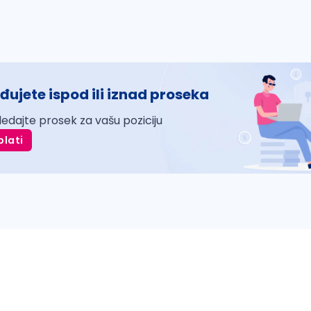
đujete ispod ili iznad proseka
ledajte prosek za vašu poziciju
plati