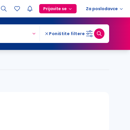
Prijavite se
Za poslodavce
Poništite filtere