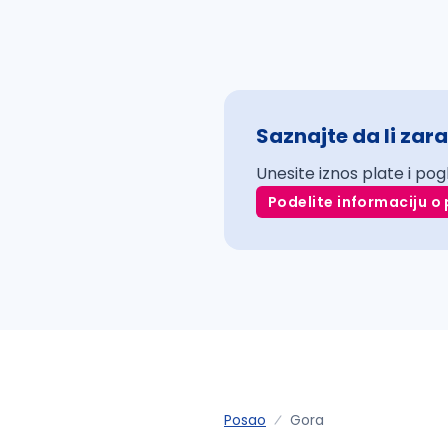
Saznajte da li zara
Unesite iznos plate i pog
Podelite informaciju o 
Posao
Gora