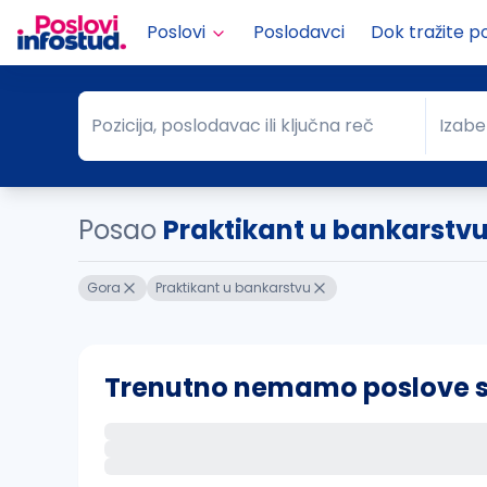
Poslovi
Poslodavci
Dok tražite p
Pozicija, poslodavac ili ključna reč
Izabe
Pozicija, poslodavac ili ključna reč
Grad
Posao
Praktikant u bankarstv
Gora
Praktikant u bankarstvu
Trenutno nemamo poslove sa 
Ako sačuvate ovu pretragu, obavestićemo va