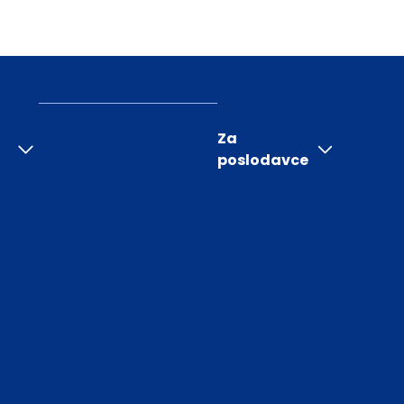
Za
poslodavce