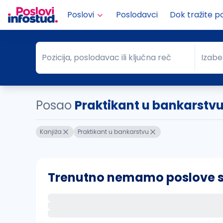
Poslovi
Poslodavci
Dok tražite p
Pozicija, poslodavac ili ključna reč
Izabe
Pozicija, poslodavac ili ključna reč
Grad
Posao
Praktikant u bankarstvu
Kanjiža
Praktikant u bankarstvu
Trenutno nemamo poslove sa 
Ako sačuvate ovu pretragu, obavestićemo va