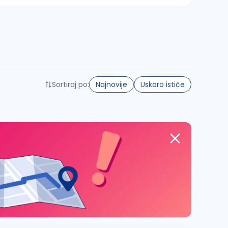
Sortiraj po:
Najnovije
Uskoro ističe