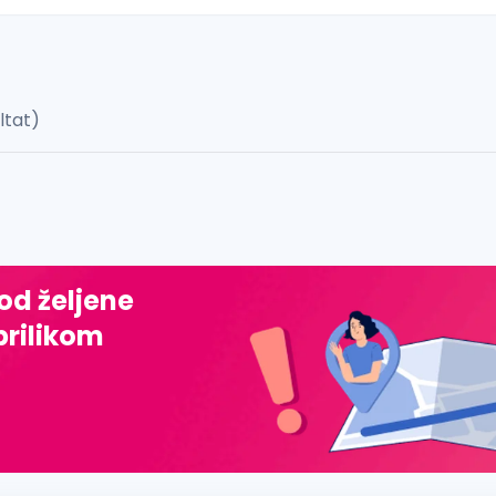
ultat)
 š, đ, ž, dž)
 od željene
prilikom