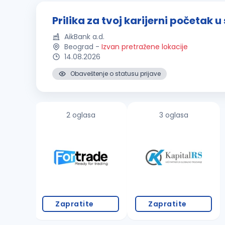
Prilika za tvoj karijerni početak 
AikBank a.d.
Beograd
-
Izvan pretražene lokacije
14.08.2026
Obaveštenje o statusu prijave
2 oglasa
3 oglasa
Zapratite
Zapratite