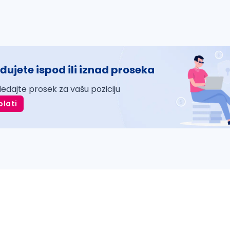
đujete ispod ili iznad proseka
ledajte prosek za vašu poziciju
plati