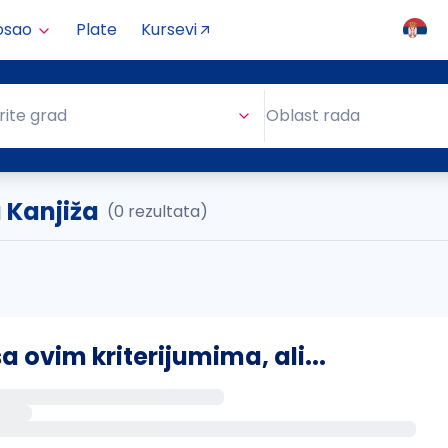
osao
Plate
Kursevi
Oblast rada
rite grad
Oblast rada
 Kanjiža
(0 rezultata)
ovim kriterijumima, ali...
s putem email-a kada se pojave novi poslovi.