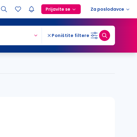
Prijavite se
Za poslodavce
Poništite filtere