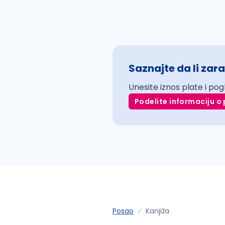
Saznajte da li zara
Unesite iznos plate i pog
Podelite informaciju o 
Posao
Kanjiža