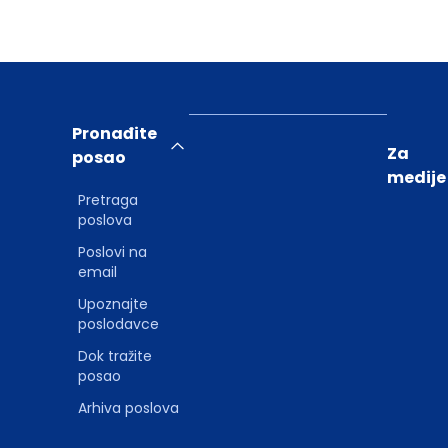
Pronađite
Za
posao
medije
Pretraga
poslova
Poslovi na
email
Upoznajte
poslodavce
Dok tražite
posao
Arhiva poslova