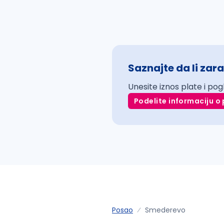
Saznajte da li zara
Unesite iznos plate i pog
Podelite informaciju o 
Posao
Smederevo