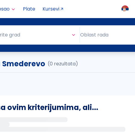
osao
Plate
Kursevi
Oblast rada
rite grad
Oblast rada
vu Smederevo
(0 rezultata)
ovim kriterijumima, ali...
s putem email-a kada se pojave novi poslovi.