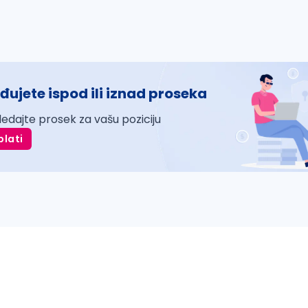
đujete ispod ili iznad proseka
ledajte prosek za vašu poziciju
plati