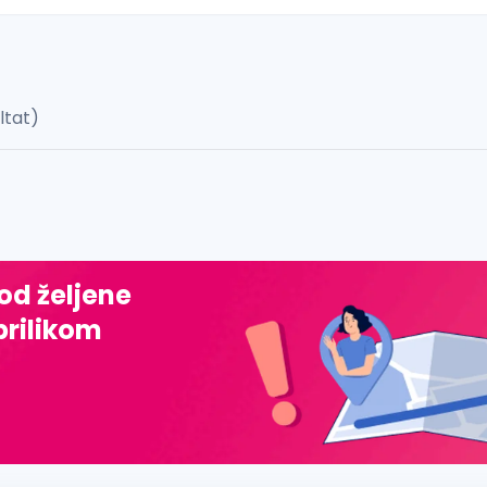
ultat)
 š, đ, ž, dž)
 od željene
prilikom