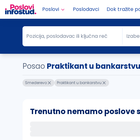
Poslovi
Poslodavci
Dok tražite p
Pozicija, poslodavac ili ključna reč
Izabe
Pozicija, poslodavac ili ključna reč
Grad
Posao
Praktikant u bankarst
Smederevo
Praktikant u bankarstvu
Trenutno nemamo poslove sa 
Ako sačuvate ovu pretragu, obavestićemo va