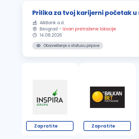
Prilika za tvoj karijerni početak 
AikBank a.d.
Beograd
-
Izvan pretražene lokacije
14.08.2026
Obaveštenje o statusu prijave
Zapratite
Zapratite