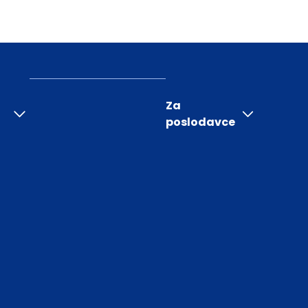
Za
poslodavce