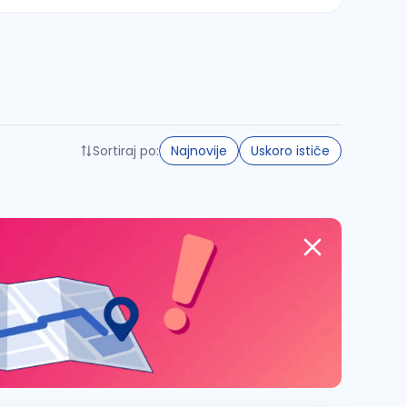
Sortiraj po:
Najnovije
Uskoro ističe