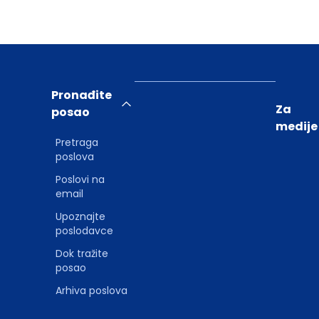
Pronađite
Za
posao
medije
Pretraga
poslova
Poslovi na
email
Upoznajte
poslodavce
Dok tražite
posao
Arhiva poslova