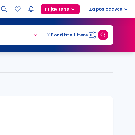
Prijavite se
Za poslodavce
Poništite filtere