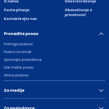
O nama
Uslovi korišćenja
Česta pitanja
Obaveštenje o
privatnosti
Kontaktirajte nas
Pronađite posao
Pretraga poslova
Poslovi na email
Upoznajte poslodavce
Dok tražite posao
Arhiva poslova
Za medije
Za poslodavce