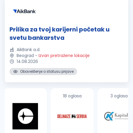
Prilika za tvoj karijerni početak u
svetu bankarstva
AikBank a.d.
Beograd
-
Izvan pretražene lokacije
14.08.2026
Obaveštenje o statusu prijave
18 oglasa
3 oglasa