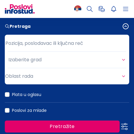
Pretraga
Pozicija, poslodavac ili ključna reč
Pozicija, poslodavac ili ključna reč
Izaberite grad
Grad
Oblast rada
Oblast rada
Plata u oglasu
Poslovi za mlade
Pretražite