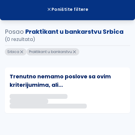
Poništite filtere
Posao
Praktikant u bankarstvu Srbica
(0 rezultata)
Srbica
Praktikant u bankarstvu
Trenutno nemamo poslove sa ovim
kriterijumima, ali...
Ako sačuvate ovu pretragu, obavestićemo vas putem 
uvajte pretragu