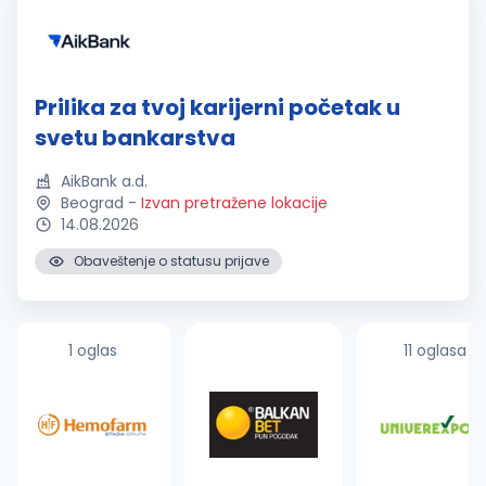
Prilika za tvoj karijerni početak u
svetu bankarstva
AikBank a.d.
Beograd
-
Izvan pretražene lokacije
14.08.2026
Obaveštenje o statusu prijave
1 oglas
11 oglasa