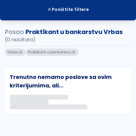
Poništite filtere
Posao
Praktikant u bankarstvu Vrbas
(0 rezultata)
Vrbas
Praktikant u bankarstvu
Trenutno nemamo poslove sa ovim
kriterijumima, ali...
Ako sačuvate ovu pretragu, obavestićemo vas putem 
uvajte pretragu