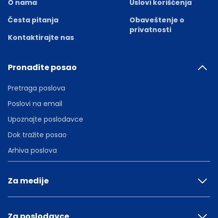
O nama
Uslovi korišćenja
Česta pitanja
Obaveštenje o
privatnosti
Kontaktirajte nas
Pronađite posao
Pretraga poslova
Poslovi na email
Upoznajte poslodavce
Dok tražite posao
Arhiva poslova
Za medije
Za poslodavce