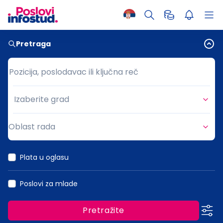
Pretraga
Pozicija, poslodavac ili ključna reč
Pozicija, poslodavac ili ključna reč
Izaberite grad
Grad
Oblast rada
Oblast rada
Plata u oglasu
Poslovi za mlade
Pretražite