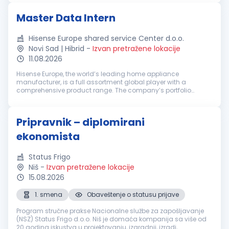
unexpected tren...
Master Data Intern
Hisense Europe shared service Center d.o.o.
Novi Sad | Hibrid
-
Izvan pretražene lokacije
11.08.2026
Hisense Europe, the world’s leading home appliance
manufacturer, is a full assortment global player with a
comprehensive product range. The company’s portfolio
includes multimedia devices with a focus on smart TVs, home
appliances, and intelligent IT...
Pripravnik – diplomirani
ekonomista
Status Frigo
Niš
-
Izvan pretražene lokacije
15.08.2026
1. smena
Obaveštenje o statusu prijave
Program stručne prakse Nacionalne službe za zapošljavanje
(NSZ) Status Frigo d.o.o. Niš je domaća kompanija sa više od
20 godina iskustva u projektovanju, izgradnji, izradi,