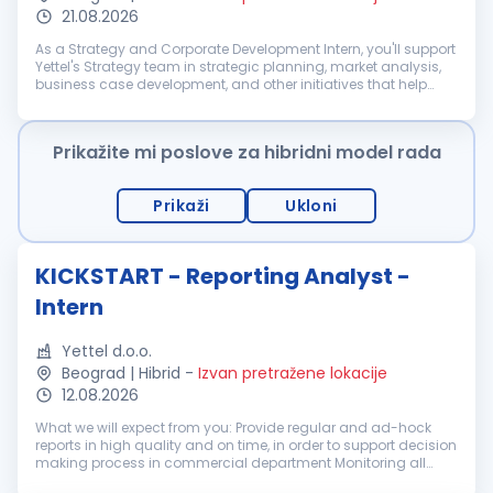
21.08.2026
As a Strategy and Corporate Development Intern, you'll support
Yettel's Strategy team in strategic planning, market analysis,
business case development, and other initiatives that help
shape the company's future. We are looking for 2 interns who
will...
Prikažite mi poslove za hibridni model rada
Prikaži
Ukloni
KICKSTART - Reporting Analyst -
Intern
Yettel d.o.o.
Beograd | Hibrid
-
Izvan pretražene lokacije
12.08.2026
What we will expect from you: Provide regular and ad-hock
reports in high quality and on time, in order to support decision
making process in commercial department Monitoring all
relevant KPIs to ensure proactive reactions in case of