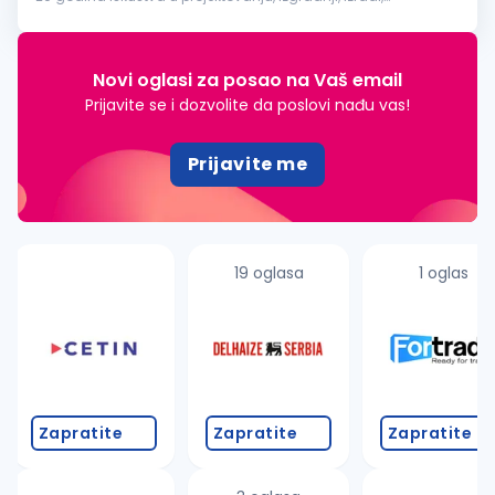
servisiranju i održavanju industrijskih rashladnih sistema.
Sarađujemo sa vo...
Novi oglasi za posao na Vaš email
Prijavite se i dozvolite da poslovi nađu vas!
Prijavite me
19 oglasa
1 oglas
Zapratite
Zapratite
Zapratite