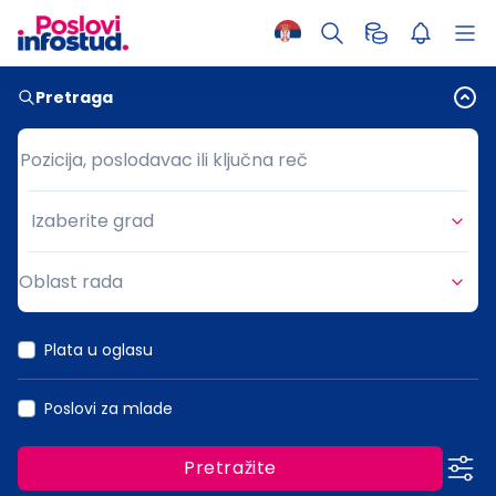
Pretraga
Pozicija, poslodavac ili ključna reč
Pozicija, poslodavac ili ključna reč
Izaberite grad
Grad
Oblast rada
Oblast rada
Plata u oglasu
Poslovi za mlade
Pretražite