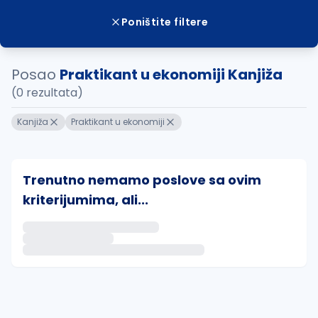
Poništite filtere
Posao
Praktikant u ekonomiji Kanjiža
(0 rezultata)
Kanjiža
Praktikant u ekonomiji
Trenutno nemamo poslove sa ovim
kriterijumima, ali...
Ako sačuvate ovu pretragu, obavestićemo vas putem 
uvajte pretragu