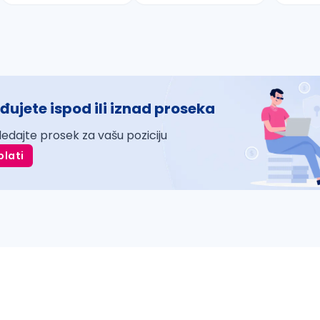
đujete ispod ili iznad proseka
ledajte prosek za vašu poziciju
plati