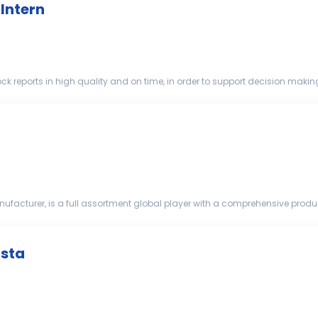
Intern
xpected tren...
ufacturer, is a full assortment global player with a comprehensive prod
ntelligent IT...
ista