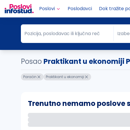
Poslovi
Poslodavci
Dok tražite p
Pozicija, poslodavac ili ključna reč
Izabe
Pozicija, poslodavac ili ključna reč
Grad
Posao
Praktikant u ekonomiji 
Paraćin
Praktikant u ekonomiji
Trenutno nemamo poslove sa 
Ako sačuvate ovu pretragu, obavestićemo va