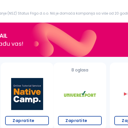
e (NSZ) Status Frigo d.o.o. Niš je domaća kompanija sa više od 20 godina i
o sa vo...
AIL
nađu vas!
8 oglasa
Zapratite
Zapratite
Za