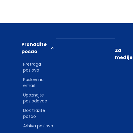
Pronađite
Za
posao
medije
Pretraga
poslova
Poslovi na
email
Upoznajte
poslodavce
Dok tražite
posao
Arhiva poslova