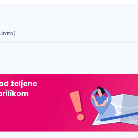
ultata)
 š, đ, ž, dž)
 od željene
prilikom