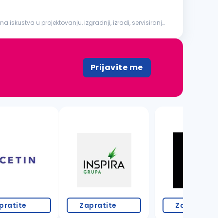
skustva u projektovanju, izgradnji, izradi, servisiranju
Prijavite me
pratite
Zapratite
Zapratite