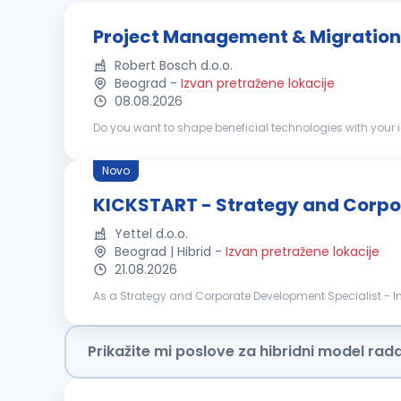
Project Management & Migration 
Robert Bosch d.o.o.
Beograd
-
Izvan pretražene lokacije
08.08.2026
Do you want to shape beneficial technologies with your ideas? If so, join us as Project Management & Migration Support - Internship Job
Working Student, you will support our international transf
Novo
KICKSTART - Strategy and Corpor
Yettel d.o.o.
Beograd | Hibrid
-
Izvan pretražene lokacije
21.08.2026
As a Strategy and Corporate Development Specialist - Int
that help shape the company's future. Working closely wit
Prikažite mi poslove za hibridni model rad