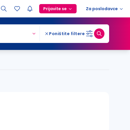
Prijavite se
Za poslodavce
Poništite filtere