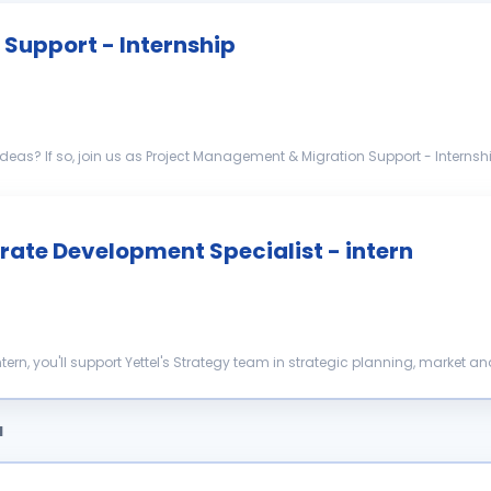
Support - Internship
 Description As a
ormation project "Shut-...
ate Development Specialist - intern
ern, you'll support Yettel's Strategy team in strategic planning, market an
h exp...
a