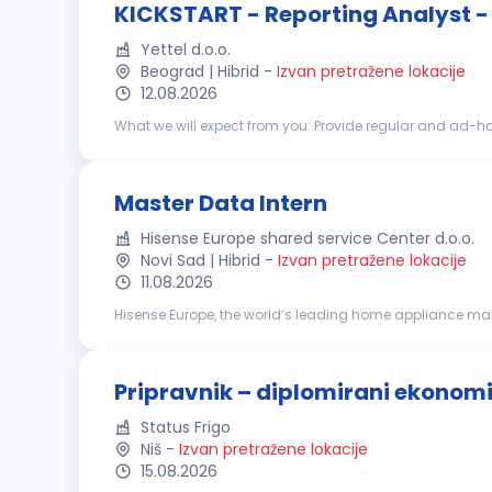
KICKSTART - Reporting Analyst - 
Yettel d.o.o.
Beograd | Hibrid
-
Izvan pretražene lokacije
12.08.2026
What we will expect from you: Provide regular and ad-hock reports in high quality and on time, in order to support decision making process in commercial department Monitoring all
relevant KPIs to ensure proactive reactions in case of une
Master Data Intern
Hisense Europe shared service Center d.o.o.
Novi Sad | Hibrid
-
Izvan pretražene lokacije
11.08.2026
Hisense Europe, the world’s leading home appliance man
devices with a focus on smart TVs, home appliances, and i
Pripravnik – diplomirani ekonom
Status Frigo
Niš
-
Izvan pretražene lokacije
15.08.2026