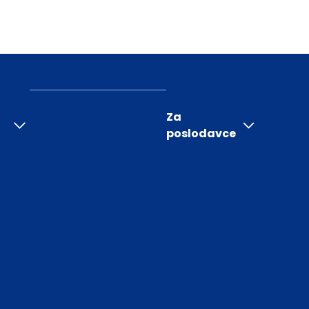
Za
poslodavce