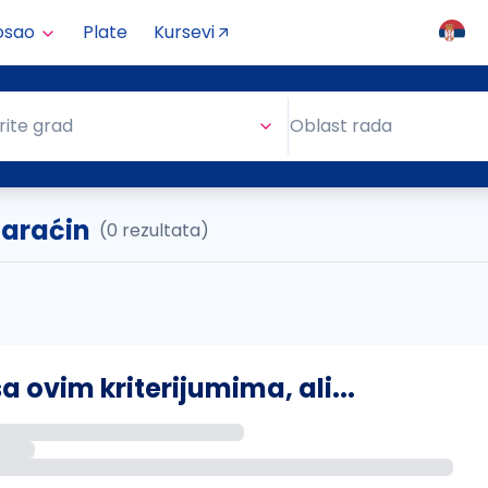
osao
Plate
Kursevi
Oblast rada
rite grad
Oblast rada
Paraćin
(0 rezultata)
ovim kriterijumima, ali...
s putem email-a kada se pojave novi poslovi.