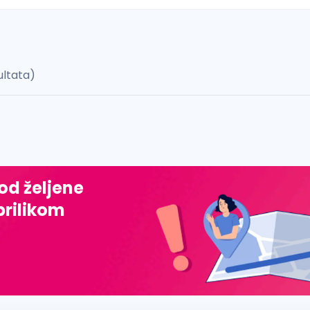
ultata)
 š, đ, ž, dž)
 od željene
prilikom