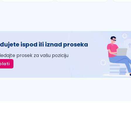
đujete ispod ili iznad proseka
ledajte prosek za vašu poziciju
plati