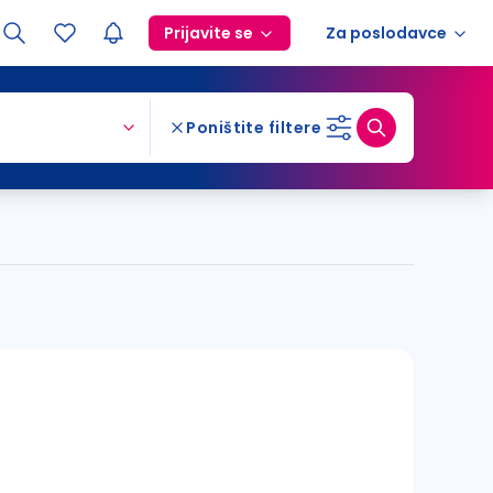
Prijavite se
Za poslodavce
Poništite filtere