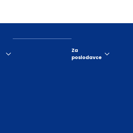
Za
poslodavce