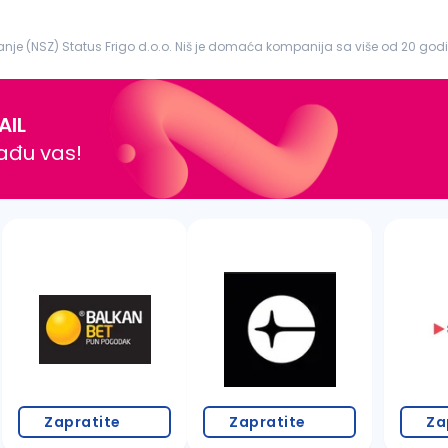
e (NSZ) Status Frigo d.o.o. Niš je domaća kompanija sa više od 20 godina i
o sa vo...
AIL
nađu vas!
Zapratite
Zapratite
Za