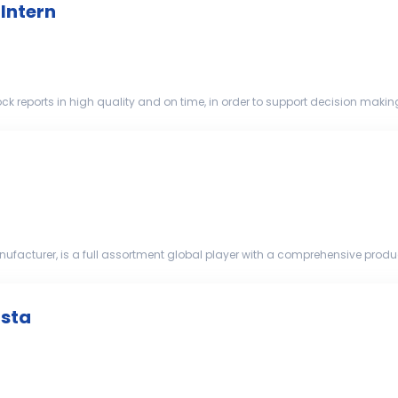
Intern
xpected tren...
ufacturer, is a full assortment global player with a comprehensive prod
ntelligent IT...
ista