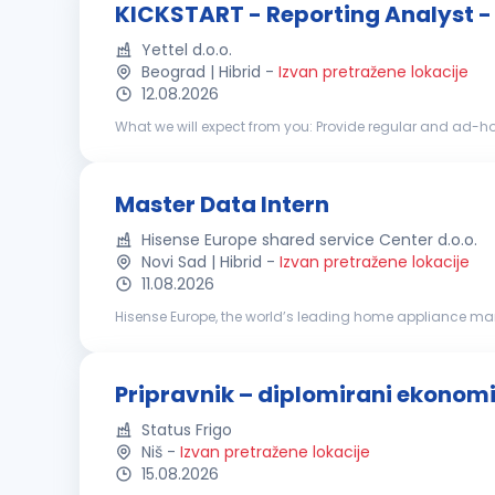
KICKSTART - Reporting Analyst - 
Yettel d.o.o.
Beograd | Hibrid
-
Izvan pretražene lokacije
12.08.2026
What we will expect from you: Provide regular and ad-hock reports in high quality and on time, in order to support decision making process in commercial department Monitoring all
relevant KPIs to ensure proactive reactions in case of une
Master Data Intern
Hisense Europe shared service Center d.o.o.
Novi Sad | Hibrid
-
Izvan pretražene lokacije
11.08.2026
Hisense Europe, the world’s leading home appliance man
devices with a focus on smart TVs, home appliances, and i
Pripravnik – diplomirani ekonom
Status Frigo
Niš
-
Izvan pretražene lokacije
15.08.2026