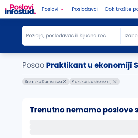
Poslovi
Poslodavci
Dok tražite p
Pozicija, poslodavac ili ključna reč
Izabe
Pozicija, poslodavac ili ključna reč
Grad
Posao
Praktikant u ekonomiji
Sremska Kamenica
Praktikant u ekonomiji
Trenutno nemamo poslove sa 
Ako sačuvate ovu pretragu, obavestićemo va