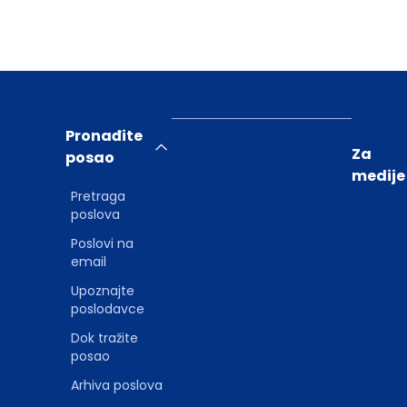
Pronađite
Za
posao
medije
Pretraga
poslova
Poslovi na
email
Upoznajte
poslodavce
Dok tražite
posao
Arhiva poslova