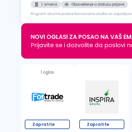
1. smena
Obaveštenje o statusu prijave
Program stručne prakse Nacionalne službe za zapošljavanj
i održavanju industrijskih rashladnih sistema. Sarađujem
NOVI OGLASI ZA POSAO NA VAŠ EM
Prijavite se i dozvolite da poslovi 
1 oglas
Zapratite
Zapratite