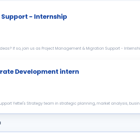
Support - Internship
 Description As a
ormation project "Shut-...
rate Development intern
upport Yettel's Strategy team in strategic planning, market analysis, busi
ho will...
a