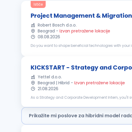
Ističe
Project Management & Migration 
Robert Bosch d.o.o.
Beograd
-
Izvan pretražene lokacije
08.08.2026
Do you want to shape beneficial technologies with your ideas? If so, join us as Project Management & Migration Support - Internship Job
Working Student, you will support our international transf
KICKSTART - Strategy and Corpo
Yettel d.o.o.
Beograd | Hibrid
-
Izvan pretražene lokacije
21.08.2026
As a Strategy and Corporate Development Intern, you'll s
shape the company's future. We are looking for 2 interns w
Prikažite mi poslove za hibridni model rad