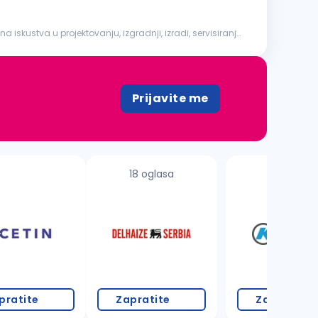
skustva u projektovanju, izgradnji, izradi, servisiranju
Prijavite me
18 oglasa
3 oglasa
pratite
Zapratite
Zapratite