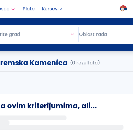
osao
Plate
Kursevi
Oblast rada
rite grad
Oblast rada
 Sremska Kamenica
(0 rezultata)
ovim kriterijumima, ali...
s putem email-a kada se pojave novi poslovi.