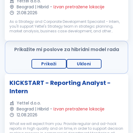
Yettel d.o.o.
Beograd | Hibrid
-
Izvan pretražene lokacije
21.08.2026
As a Strategy and Corporate Development Specialist - Intern,
you'll support Yettel's Strategy team in strategic planning,
market analysis, business case development, and other
initiatives that help shape the company's future. Working
closely with exp...
Prikažite mi poslove za hibridni model rada
Prikaži
Ukloni
KICKSTART - Reporting Analyst -
Intern
Yettel d.o.o.
Beograd | Hibrid
-
Izvan pretražene lokacije
12.08.2026
What we will expect from you: Provide regular and ad-hock
reports in high quality and on time, in order to support decision