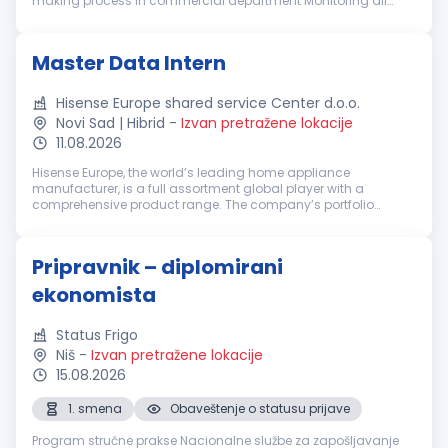
making process in commercial department Monitoring all
relevant KPIs to ensure proactive reactions in case of
unexpected tren...
Master Data Intern
Hisense Europe shared service Center d.o.o.
Novi Sad | Hibrid
-
Izvan pretražene lokacije
11.08.2026
Hisense Europe, the world’s leading home appliance
manufacturer, is a full assortment global player with a
comprehensive product range. The company’s portfolio
includes multimedia devices with a focus on smart TVs, home
appliances, and intelligent IT...
Pripravnik – diplomirani
ekonomista
Status Frigo
Niš
-
Izvan pretražene lokacije
15.08.2026
1. smena
Obaveštenje o statusu prijave
Program stručne prakse Nacionalne službe za zapošljavanje