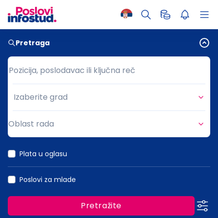
Pretraga
Pozicija, poslodavac ili ključna reč
Pozicija, poslodavac ili ključna reč
Izaberite grad
Grad
Oblast rada
Oblast rada
Plata u oglasu
Poslovi za mlade
Pretražite