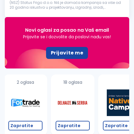
(NSZ) Status Frigo d.o.o. Niš je domaća kompanija sa više od
20 godina iskustva u projektovanju, izgradnji, izradi,
servisiranju i održavanju industrijskih rashladnih sistema.
Sarađujemo sa vo...
Novi oglasi za posao na Vaš email
Prijavite se i dozvolite da poslovi nađu vas!
Prijavite me
2 oglasa
18 oglasa
Zapratite
Zapratite
Zapratite