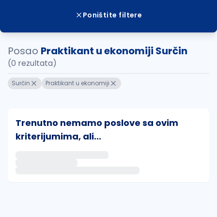
Poništite filtere
Posao
Praktikant u ekonomiji Surčin
(0 rezultata)
Surčin
Praktikant u ekonomiji
Trenutno nemamo poslove sa ovim
kriterijumima, ali...
Ako sačuvate ovu pretragu, obavestićemo vas putem 
uvajte pretragu