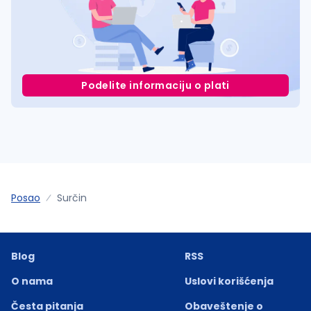
Podelite informaciju o plati
Posao
Surčin
Blog
RSS
O nama
Uslovi korišćenja
Česta pitanja
Obaveštenje o