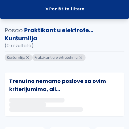
Poništite filtere
Posao
Praktikant u elektrote...
Kuršumlija
(0 rezultata)
Kuršumlija
Praktikant u elektrotehnici
Trenutno nemamo poslove sa ovim
kriterijumima, ali...
Ako sačuvate ovu pretragu, obavestićemo vas putem 