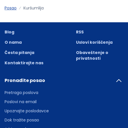
Posao
Kuršumlija
Blog
RSS
O nama
Uslovi korišćenja
Česta pitanja
Obaveštenje o
privatnosti
Kontaktirajte nas
Pronađite posao
Pretraga poslova
Poslovi na email
Upoznajte poslodavce
Dok tražite posao