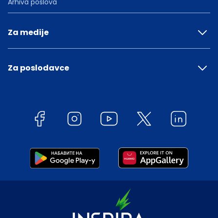
Arhiva poslova
Za medije
Za poslodavce