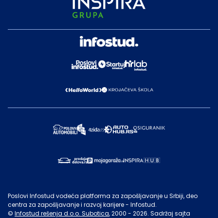
Poslovi Infostud vodeća platforma za zapošljavanje u Srbiji, deo
centra za zapošljavanje i razvoj karijere - Infostud.
©
Infostud rešenja d.o.o. Subotica
, 2000 -
2026
. Sadržaj sajta