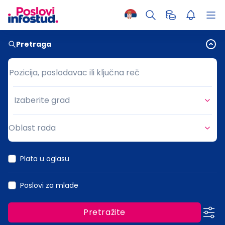
Pretraga
Pozicija, poslodavac ili ključna reč
Pozicija, poslodavac ili ključna reč
Izaberite grad
Grad
Oblast rada
Oblast rada
Plata u oglasu
Poslovi za mlade
Pretražite