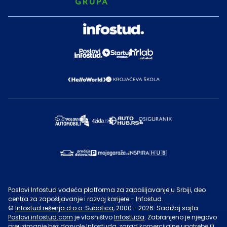
Poslovi Infostud vodeća platforma za zapošljavanje u Srbiji, deo
centra za zapošljavanje i razvoj karijere - Infostud.
©
Infostud rešenja d.o.o. Subotica
, 2000 -
2026
. Sadržaj sajta
Poslovi.infostud.com
je vlasništvo
Infostuda
. Zabranjeno je njegovo
preuzimanje bez dozvole
Infostuda
, zarad komercijalne upotrebe ili