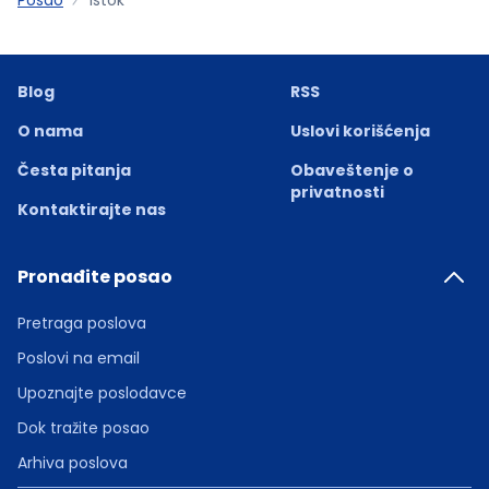
Blog
RSS
O nama
Uslovi korišćenja
Česta pitanja
Obaveštenje o
privatnosti
Kontaktirajte nas
Pronađite posao
Pretraga poslova
Poslovi na email
Upoznajte poslodavce
Dok tražite posao
Arhiva poslova