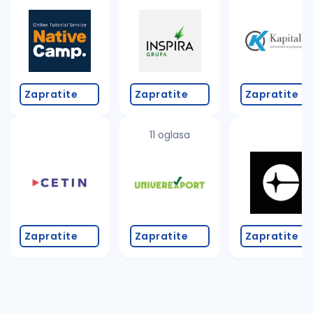
Takođe možete da:
proverite pravopisne greške (koristite č, ć, š, đ, ž,
povećajte radijus za odabrani grad
promenite odabrane filtere pretrage
Zapratite
Zapratite
Zapratite
11 oglasa
Zapratite
Zapratite
Zapratite