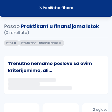
Poništite filtere
Posao
Praktikant u finansijama Istok
(0 rezultata)
Istok
Praktikant u finansijama
Trenutno nemamo poslove sa ovim
kriterijumima, ali...
Ako sačuvate ovu pretragu, obavestićemo vas putem 
uvajte pretragu
2 oglasa