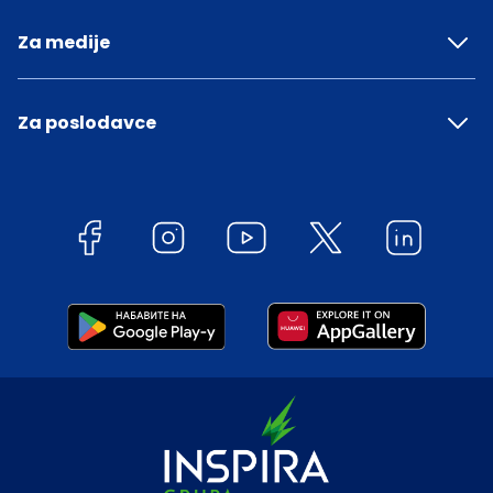
Za medije
Za poslodavce