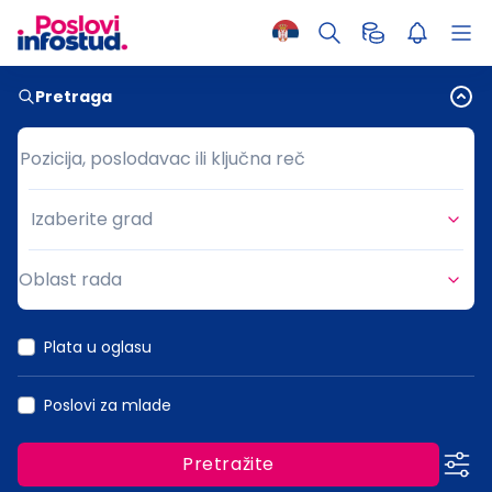
Pretraga
Pozicija, poslodavac ili ključna reč
Pozicija, poslodavac ili ključna reč
Izaberite grad
Grad
Oblast rada
Oblast rada
Plata u oglasu
Poslovi za mlade
Pretražite