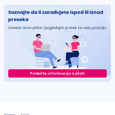
Saznajte da li zarađujete ispod ili iznad
proseka
Unesite iznos plate i pogledajte prosek za vašu poziciju
Podelite informaciju o plati
Posao
Istok