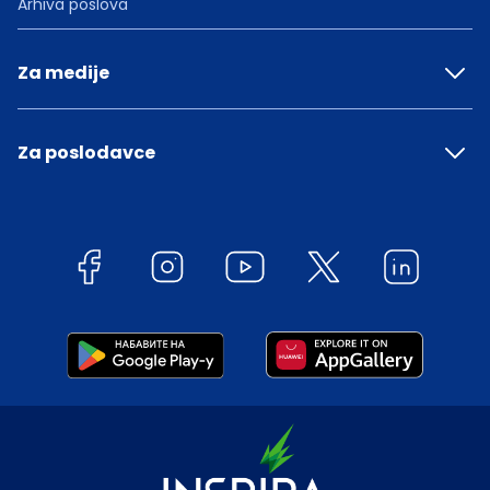
Arhiva poslova
Za medije
Za poslodavce