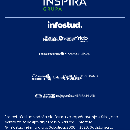
Poslovi Infostud vodeća platforma za zapošljavanje u Srbiji, deo
centra za zapošljavanje i razvoj karijere - Infostud.
©
Infostud rešenja d.o.o. Subotica
, 2000 -
2026
. Sadržaj sajta