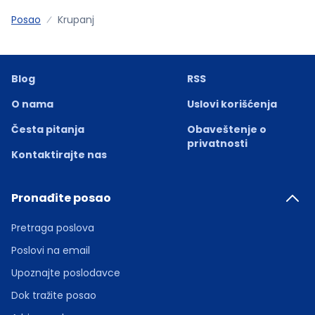
Posao
Krupanj
Blog
RSS
O nama
Uslovi korišćenja
Česta pitanja
Obaveštenje o
privatnosti
Kontaktirajte nas
Pronađite posao
Pretraga poslova
Poslovi na email
Upoznajte poslodavce
Dok tražite posao