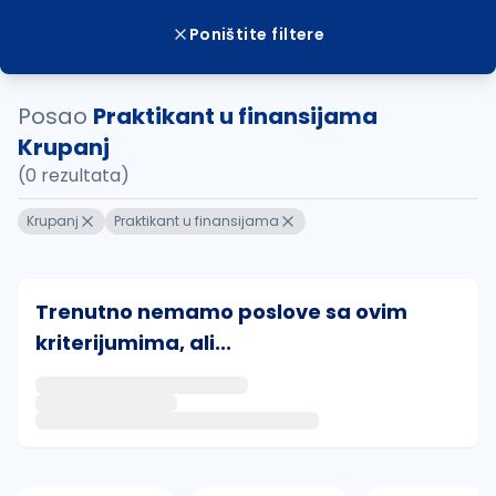
Poništite filtere
Posao
Praktikant u finansijama
Krupanj
(0 rezultata)
Krupanj
Praktikant u finansijama
Trenutno nemamo poslove sa ovim
kriterijumima, ali...
Ako sačuvate ovu pretragu, obavestićemo vas putem 