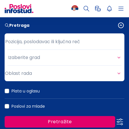
Pretraga
Pozicija, poslodavac ili ključna reč
Pozicija, poslodavac ili ključna reč
Izaberite grad
Grad
Oblast rada
Oblast rada
Plata u oglasu
Poslovi za mlade
Pretražite