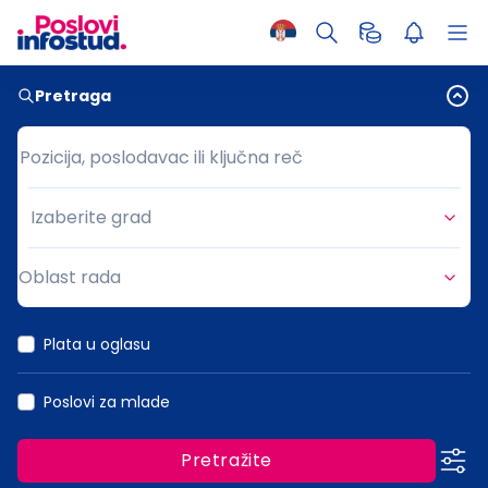
Pretraga
Pozicija, poslodavac ili ključna reč
Pozicija, poslodavac ili ključna reč
Izaberite grad
Grad
Oblast rada
Oblast rada
Plata u oglasu
Poslovi za mlade
Pretražite