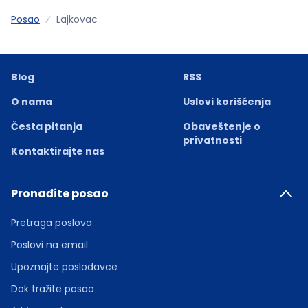
Posao
Lajkovac
Blog
RSS
O nama
Uslovi korišćenja
Česta pitanja
Obaveštenje o
privatnosti
Kontaktirajte nas
Pronađite posao
Pretraga poslova
Poslovi na email
Upoznajte poslodavce
Dok tražite posao