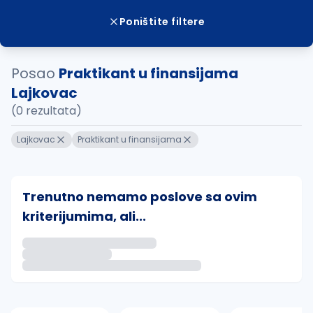
Poništite filtere
Posao
Praktikant u finansijama
Lajkovac
(0 rezultata)
Lajkovac
Praktikant u finansijama
Trenutno nemamo poslove sa ovim
kriterijumima, ali...
Ako sačuvate ovu pretragu, obavestićemo vas putem 