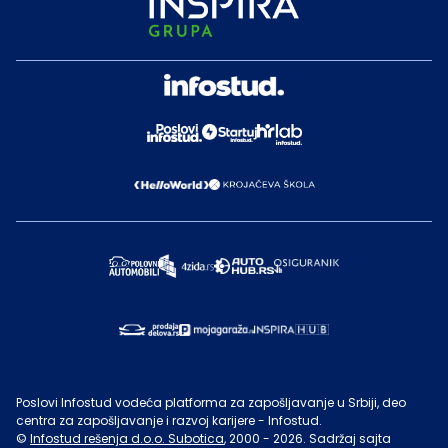
Poslovi Infostud vodeća platforma za zapošljavanje u Srbiji, deo
centra za zapošljavanje i razvoj karijere - Infostud.
©
Infostud rešenja d.o.o. Subotica
, 2000 -
2026
. Sadržaj sajta