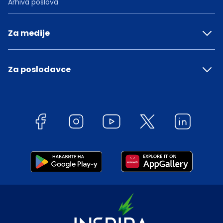
Arhiva poslova
Za medije
Za poslodavce