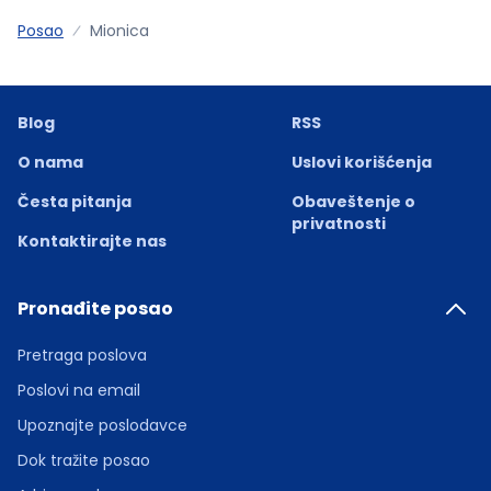
Posao
Mionica
Blog
RSS
O nama
Uslovi korišćenja
Česta pitanja
Obaveštenje o
privatnosti
Kontaktirajte nas
Pronađite posao
Pretraga poslova
Poslovi na email
Upoznajte poslodavce
Dok tražite posao