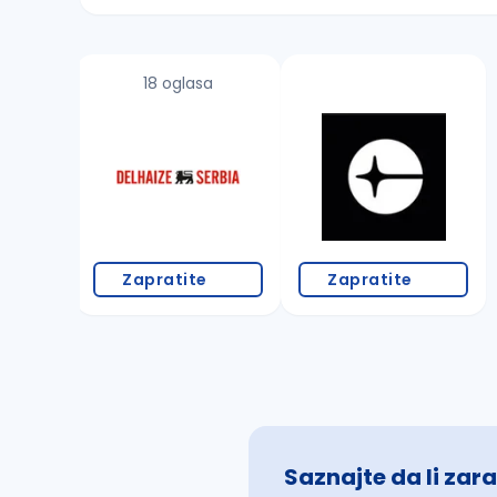
Sačuvajte pretragu
18 oglasa
Takođe možete da:
proverite pravopisne greške (koristite č, ć,
povećajte radijus za odabrani grad
promenite odabrane filtere pretrage
Zapratite
Zapratite
Saznajte da li zara