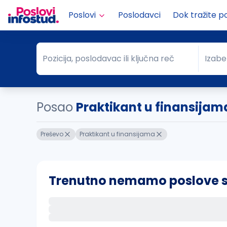
Poslovi
Poslodavci
Dok tražite p
Pozicija, poslodavac ili ključna reč
Izabe
Pozicija, poslodavac ili ključna reč
Grad
Posao
Praktikant u finansijam
Preševo
Praktikant u finansijama
Trenutno nemamo poslove sa 
Ako sačuvate ovu pretragu, obavestićemo va