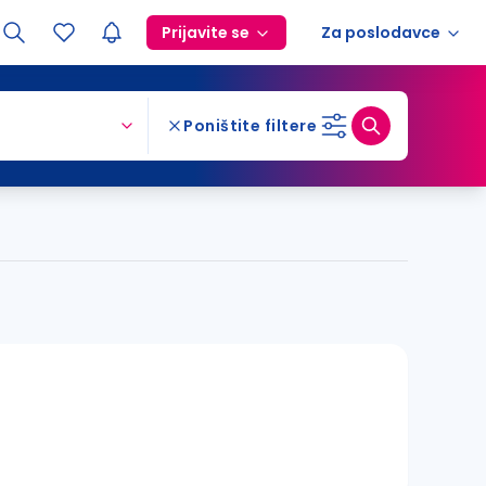
Prijavite se
Za poslodavce
Poništite filtere