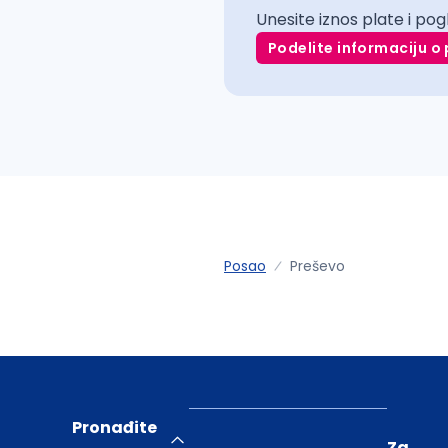
Unesite iznos plate i pog
Podelite informaciju o 
Posao
Preševo
Pronađite
Za