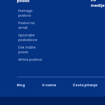
posao
medije
Pretraga
poslova
Poslovi na
email
Upoznajte
poslodavce
Dok tražite
posao
Arhiva poslova
Blog
O nama
Česta pitanja