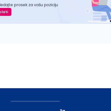
ledajte prosek za vašu poziciju
plati
Za