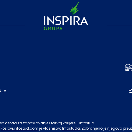
o centra za zapošljavanje i razvoj karijere - Infostud.
Poslovi.infostud.com
je vlasništvo
Infostuda
. Zabranjeno je njegovo preu