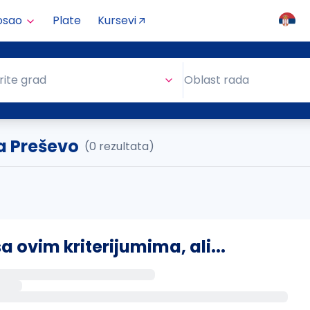
osao
Plate
Kursevi
Oblast rada
rite grad
Oblast rada
a Preševo
(0 rezultata)
ovim kriterijumima, ali...
s putem email-a kada se pojave novi poslovi.