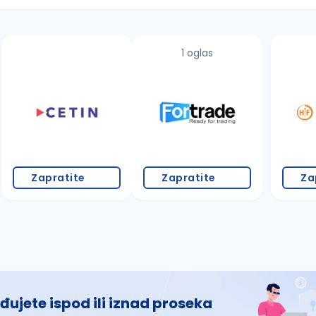
1 oglas
 š, đ, ž, dž)
Zapratite
Zapratite
Za
đujete ispod ili iznad proseka