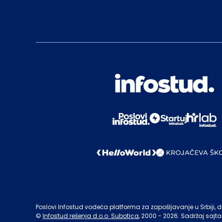
Poslovi Infostud vodeća platforma za zapošljavanje u Srbiji, de
©
Infostud rešenja d.o.o. Subotica
, 2000 -
2026
. Sadržaj sajta