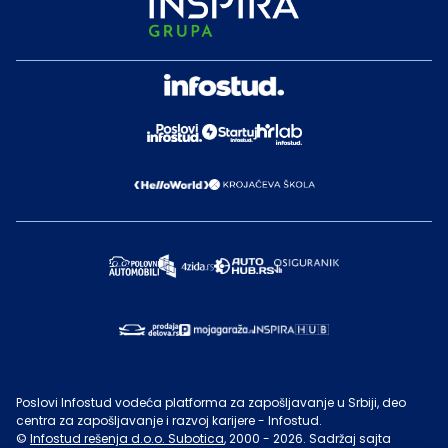
Poslovi Infostud vodeća platforma za zapošljavanje u Srbiji, deo
centra za zapošljavanje i razvoj karijere - Infostud.
©
Infostud rešenja d.o.o. Subotica
, 2000 -
2026
. Sadržaj sajta