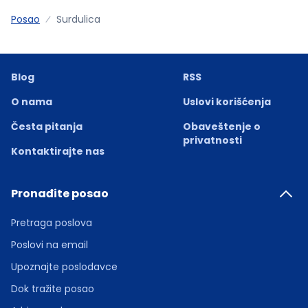
Posao
Surdulica
Blog
RSS
O nama
Uslovi korišćenja
Česta pitanja
Obaveštenje o
privatnosti
Kontaktirajte nas
Pronađite posao
Pretraga poslova
Poslovi na email
Upoznajte poslodavce
Dok tražite posao