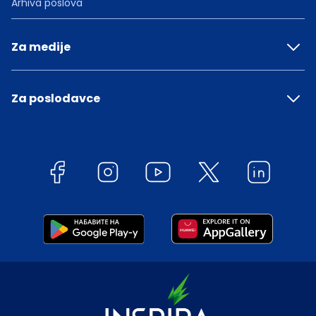
Arhiva poslova
Za medije
Za poslodavce