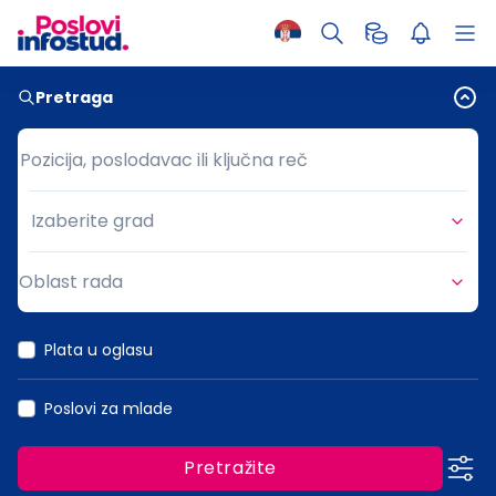
Pretraga
Pozicija, poslodavac ili ključna reč
Pozicija, poslodavac ili ključna reč
Izaberite grad
Grad
Oblast rada
Oblast rada
Plata u oglasu
Poslovi za mlade
Pretražite