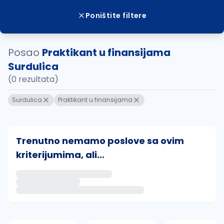
Poništite filtere
Posao
Praktikant u finansijama
Surdulica
(0 rezultata)
Surdulica
Praktikant u finansijama
Trenutno nemamo poslove sa ovim
kriterijumima, ali...
Ako sačuvate ovu pretragu, obavestićemo vas putem 