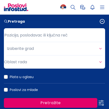
Pretraga
Pozicija, poslodavac ili ključna reč
Pozicija, poslodavac ili ključna reč
Izaberite grad
Grad
Oblast rada
Oblast rada
Plata u oglasu
Poslovi za mlade
Pretražite