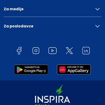
Za medije
Za poslodavce