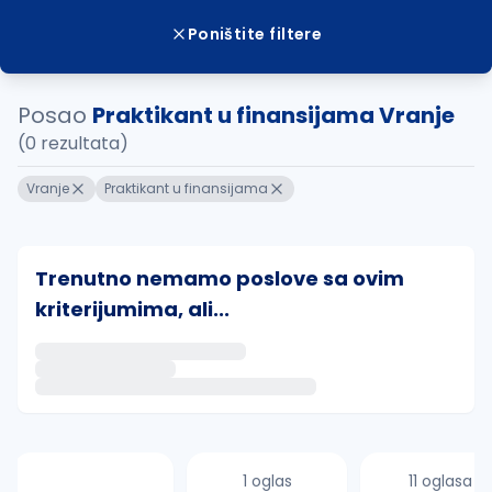
Poništite filtere
Posao
Praktikant u finansijama Vranje
(0 rezultata)
Vranje
Praktikant u finansijama
Trenutno nemamo poslove sa ovim
kriterijumima, ali...
Ako sačuvate ovu pretragu, obavestićemo vas putem 
uvajte pretragu
1 oglas
11 oglasa