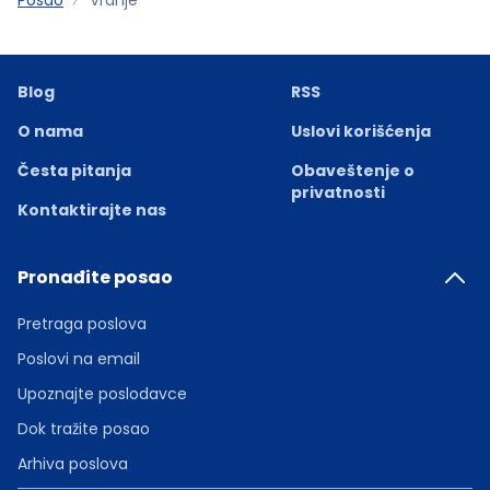
Blog
RSS
O nama
Uslovi korišćenja
Česta pitanja
Obaveštenje o
privatnosti
Kontaktirajte nas
Pronađite posao
Pretraga poslova
Poslovi na email
Upoznajte poslodavce
Dok tražite posao
Arhiva poslova