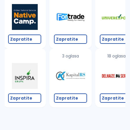
Takođe možete da:
proverite pravopisne greške (koristite č, ć, š, đ, ž,
povećajte radijus za odabrani grad
promenite odabrane filtere pretrage
Zapratite
Zapratite
Zapratite
3 oglasa
18 oglasa
Zapratite
Zapratite
Zapratite