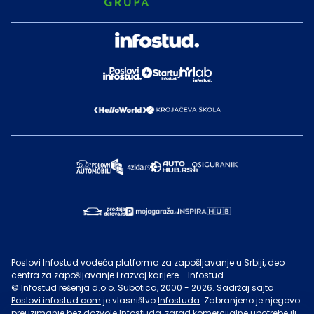
Poslovi Infostud vodeća platforma za zapošljavanje u Srbiji, deo
centra za zapošljavanje i razvoj karijere - Infostud.
©
Infostud rešenja d.o.o. Subotica
, 2000 -
2026
. Sadržaj sajta
Poslovi.infostud.com
je vlasništvo
Infostuda
. Zabranjeno je njegovo
preuzimanje bez dozvole
Infostuda
, zarad komercijalne upotrebe ili