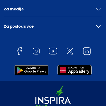
Za medije
Za poslodavce