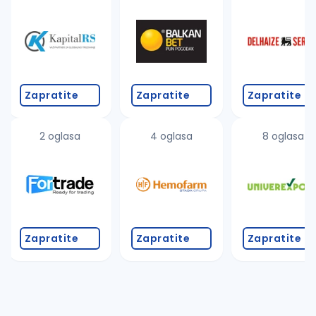
Takođe možete da:
proverite pravopisne greške (koristite č, ć, š, đ, ž,
povećajte radijus za odabrani grad
promenite odabrane filtere pretrage
Zapratite
Zapratite
Zapratite
2 oglasa
4 oglasa
8 oglasa
Zapratite
Zapratite
Zapratite