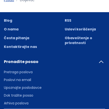
Blog
RSS
O nama
Uslovi korišćenja
Česta pitanja
Obaveštenje o
privatnosti
Kontaktirajte nas
Pronađite posao
Pretraga poslova
Poslovi na email
Upoznajte poslodavce
Dok tražite posao
Arhiva poslova