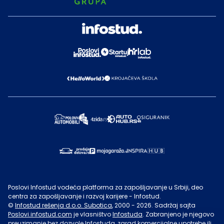
Poslovi Infostud vodeća platforma za zapošljavanje u Srbiji, deo
centra za zapošljavanje i razvoj karijere - Infostud.
©
Infostud rešenja d.o.o. Subotica
, 2000 -
2026
. Sadržaj sajta
Poslovi.infostud.com
je vlasništvo
Infostuda
. Zabranjeno je njegovo
preuzimanje bez dozvole
Infostuda
, zarad komercijalne upotrebe ili