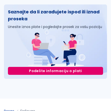
Saznajte da li zarađujete ispod ili iznad
proseka
Unesite iznos plate i pogledajte prosek za vašu poziciju
Podelite informaciju o plati
Posao
Doljevac