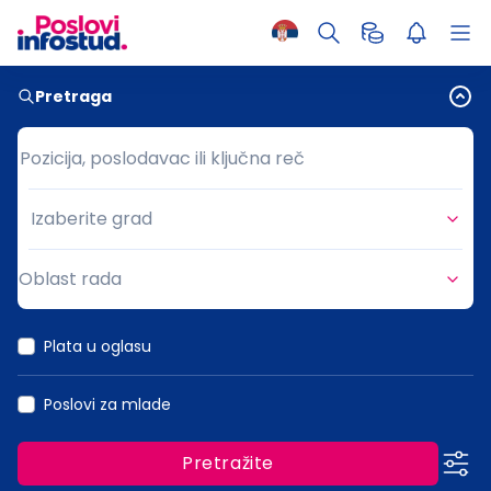
Pretraga
Pozicija, poslodavac ili ključna reč
Pozicija, poslodavac ili ključna reč
Izaberite grad
Grad
Oblast rada
Oblast rada
Plata u oglasu
Poslovi za mlade
Pretražite