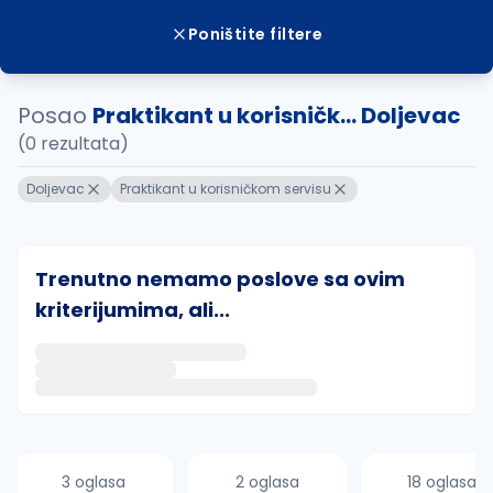
Poništite filtere
Posao
Praktikant u korisničk... Doljevac
(0 rezultata)
Doljevac
Praktikant u korisničkom servisu
Trenutno nemamo poslove sa ovim
kriterijumima, ali...
Ako sačuvate ovu pretragu, obavestićemo vas putem 
uvajte pretragu
3 oglasa
2 oglasa
18 oglasa