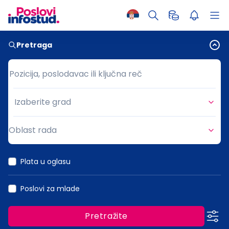
Pretraga
Pozicija, poslodavac ili ključna reč
Pozicija, poslodavac ili ključna reč
Izaberite grad
Grad
Oblast rada
Oblast rada
Plata u oglasu
Poslovi za mlade
Pretražite