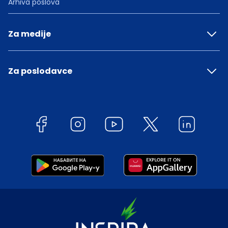
Arhiva poslova
Za medije
Za poslodavce