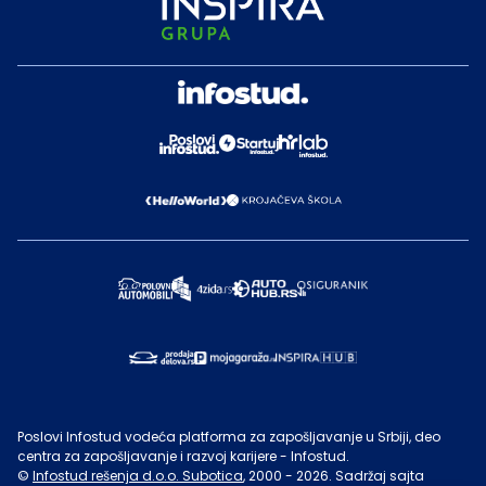
Poslovi Infostud vodeća platforma za zapošljavanje u Srbiji, deo
centra za zapošljavanje i razvoj karijere - Infostud.
©
Infostud rešenja d.o.o. Subotica
, 2000 -
2026
. Sadržaj sajta