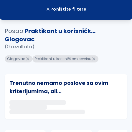
Poništite filtere
Posao
Praktikant u korisničk...
Glogovac
(0 rezultata)
Glogovac
Praktikant u korisničkom servisu
Trenutno nemamo poslove sa ovim
kriterijumima, ali...
Ako sačuvate ovu pretragu, obavestićemo vas putem 