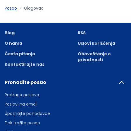
Posao
Glogovac
Blog
RSS
O nama
Uslovi korišćenja
Česta pitanja
Obaveštenje o
privatnosti
Kontaktirajte nas
Pronađite posao
Pretraga poslova
Poslovi na email
Upoznajte poslodavce
Dok tražite posao