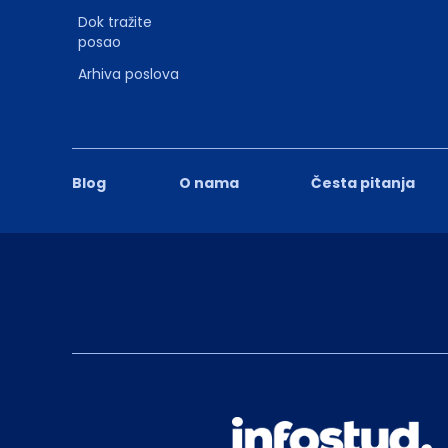
Dok tražite
posao
Arhiva poslova
Blog
O nama
Česta pitanja