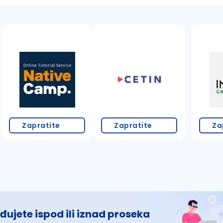
 š, đ, ž, dž)
Zapratite
Zapratite
Za
đujete ispod ili iznad proseka