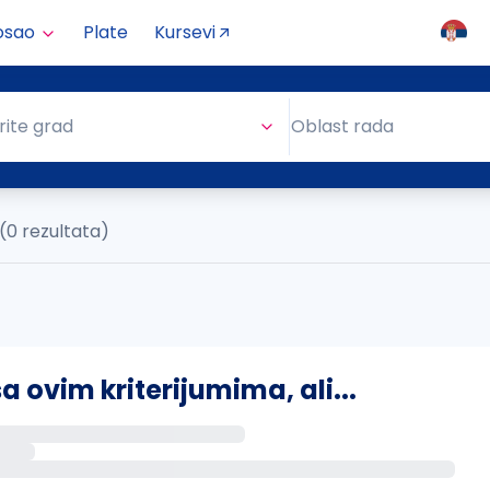
osao
Plate
Kursevi
Oblast rada
rite grad
Oblast rada
(0 rezultata)
ovim kriterijumima, ali...
s putem email-a kada se pojave novi poslovi.