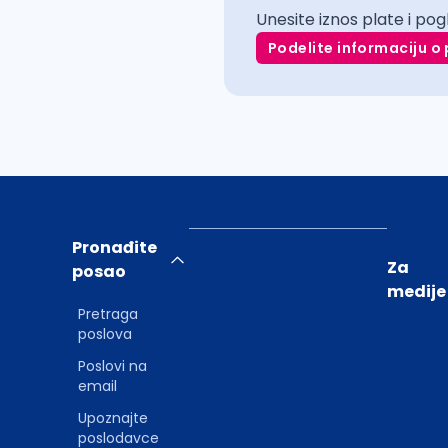
Unesite iznos plate i pog
Podelite informaciju o 
Pronađite
Za
posao
medije
Pretraga
poslova
Poslovi na
email
Upoznajte
poslodavce