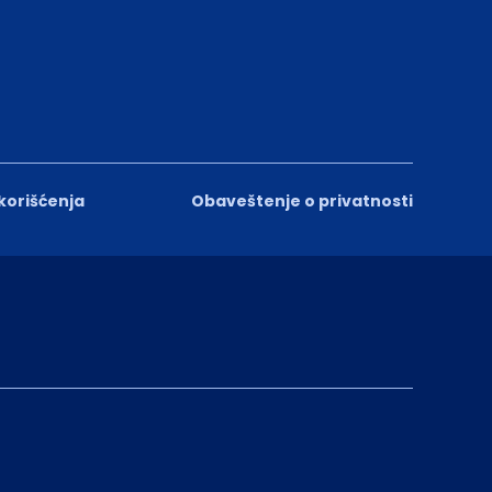
 korišćenja
Obaveštenje o privatnosti