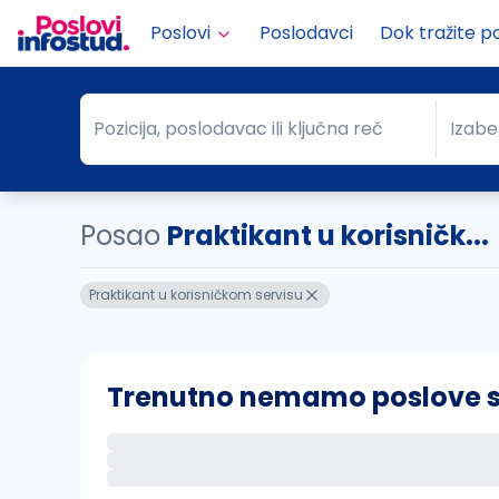
Poslovi
Poslodavci
Dok tražite p
Pozicija, poslodavac ili ključna reč
Izabe
Pozicija, poslodavac ili ključna reč
Grad
Posao
Praktikant u korisničk...
Praktikant u korisničkom servisu
Trenutno nemamo poslove sa 
Ako sačuvate ovu pretragu, obavestićemo va