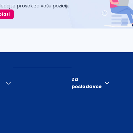
ledajte prosek za vašu poziciju
plati
Za
poslodavce