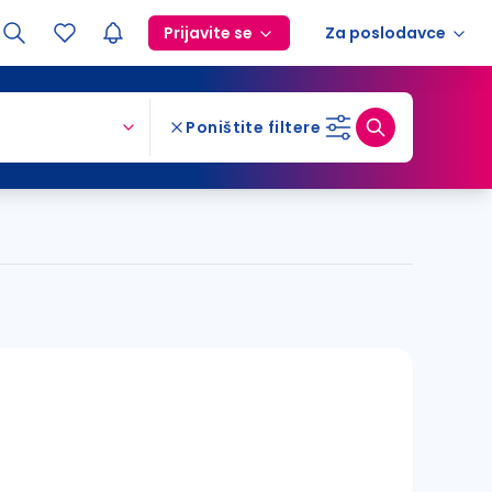
Prijavite se
Za poslodavce
Poništite filtere