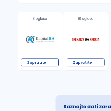
Sačuvajte pretragu
3 oglasa
18 oglasa
Takođe možete da:
proverite pravopisne greške (koristite č, ć,
povećajte radijus za odabrani grad
promenite odabrane filtere pretrage
Zapratite
Zapratite
Saznajte da li zara