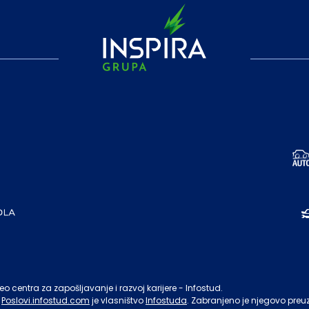
o centra za zapošljavanje i razvoj karijere - Infostud.
Poslovi.infostud.com
je vlasništvo
Infostuda
. Zabranjeno je njegovo preu