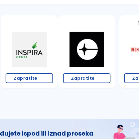
 š, đ, ž, dž)
Zapratite
Zapratite
Za
đujete ispod ili iznad proseka