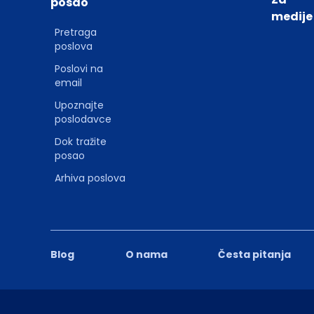
posao
medije
Pretraga
poslova
Poslovi na
email
Upoznajte
poslodavce
Dok tražite
posao
Arhiva poslova
Blog
O nama
Česta pitanja