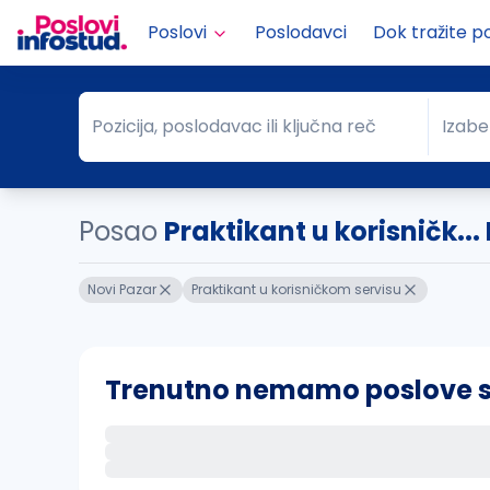
Poslovi
Poslodavci
Dok tražite p
Pozicija, poslodavac ili ključna reč
Izabe
Pozicija, poslodavac ili ključna reč
Grad
Posao
Praktikant u korisničk...
Novi Pazar
Praktikant u korisničkom servisu
Trenutno nemamo poslove sa 
Ako sačuvate ovu pretragu, obavestićemo va