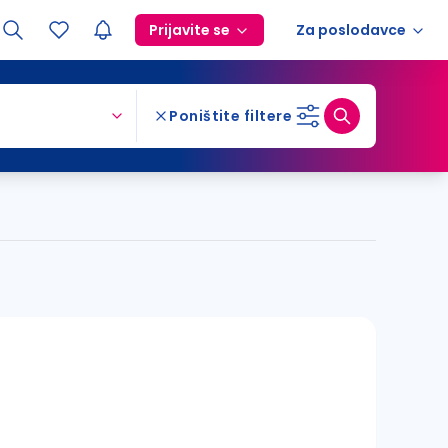
Prijavite se
Za poslodavce
Poništite filtere