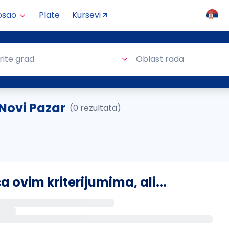
osao
Plate
Kursevi
Oblast rada
rite grad
Oblast rada
 Novi Pazar
(0 rezultata)
ovim kriterijumima, ali...
s putem email-a kada se pojave novi poslovi.