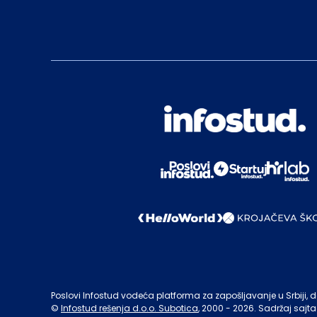
Poslovi Infostud vodeća platforma za zapošljavanje u Srbiji, de
©
Infostud rešenja d.o.o. Subotica
, 2000 -
2026
. Sadržaj sajta