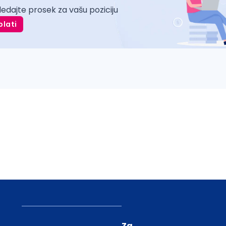
ledajte prosek za vašu poziciju
plati
Za