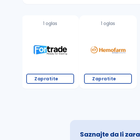
Sačuvajte pretragu
1 oglas
1 oglas
Takođe možete da:
proverite pravopisne greške (koristite č, ć,
povećajte radijus za odabrani grad
promenite odabrane filtere pretrage
Zapratite
Zapratite
Saznajte da li zara