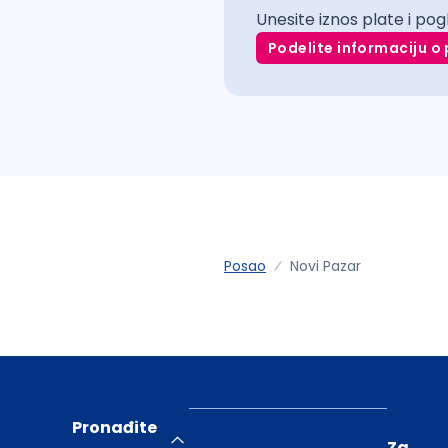
Unesite iznos plate i pog
Podelite informaciju o 
Posao
Novi Pazar
Pronađite
Za