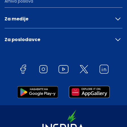
Arhiva poslova
Za medije
Za poslodavce