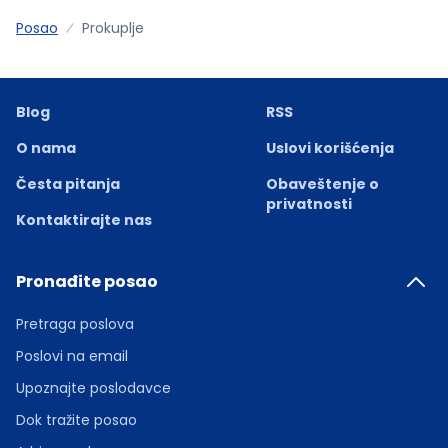
Posao
Prokuplje
Blog
RSS
O nama
Uslovi korišćenja
Česta pitanja
Obaveštenje o
privatnosti
Kontaktirajte nas
Pronađite posao
Pretraga poslova
Poslovi na email
Upoznajte poslodavce
Dok tražite posao