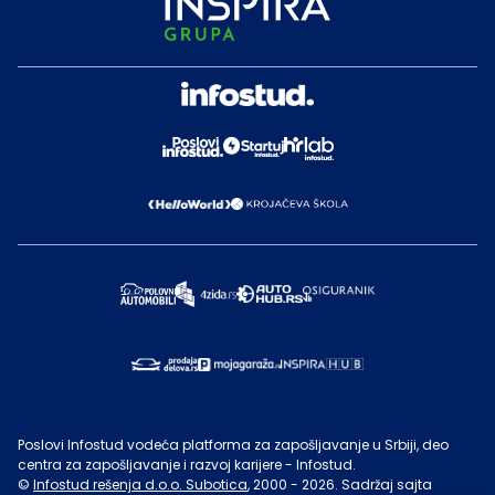
Poslovi Infostud vodeća platforma za zapošljavanje u Srbiji, deo
centra za zapošljavanje i razvoj karijere - Infostud.
©
Infostud rešenja d.o.o. Subotica
, 2000 -
2026
. Sadržaj sajta