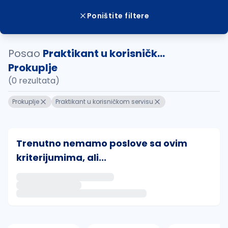
Poništite filtere
Posao
Praktikant u korisničk...
Prokuplje
(0 rezultata)
Prokuplje
Praktikant u korisničkom servisu
Trenutno nemamo poslove sa ovim
kriterijumima, ali...
Ako sačuvate ovu pretragu, obavestićemo vas putem 