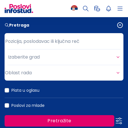
Pretraga
Pozicija, poslodavac ili ključna reč
Pozicija, poslodavac ili ključna reč
Izaberite grad
Grad
Oblast rada
Oblast rada
Plata u oglasu
Poslovi za mlade
Pretražite