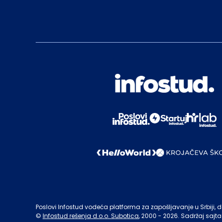
Poslovi Infostud vodeća platforma za zapošljavanje u Srbiji, de
©
Infostud rešenja d.o.o. Subotica
, 2000 -
2026
. Sadržaj sajta