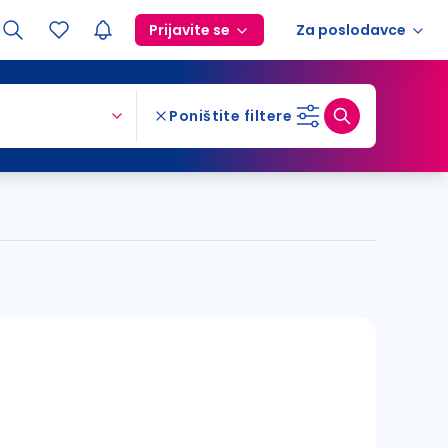
Prijavite se
Za poslodavce
Poništite filtere