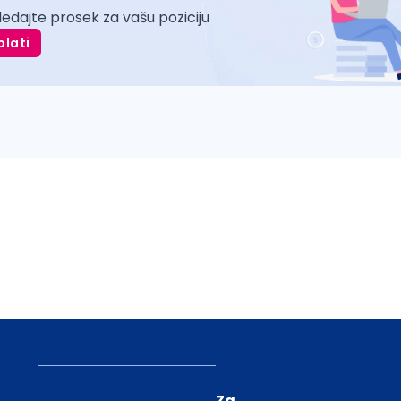
ledajte prosek za vašu poziciju
plati
Za