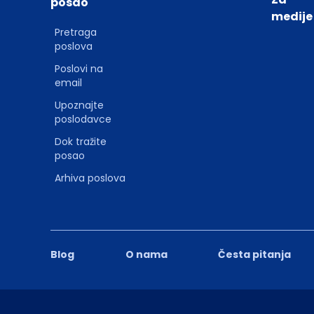
posao
medije
Pretraga
poslova
Poslovi na
email
Upoznajte
poslodavce
Dok tražite
posao
Arhiva poslova
Blog
O nama
Česta pitanja