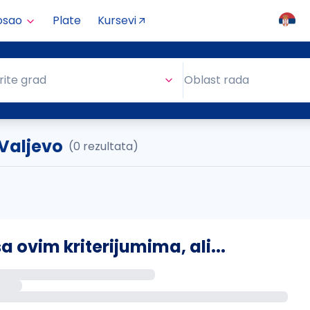
osao
Plate
Kursevi
Oblast rada
rite grad
Oblast rada
 Valjevo
(0 rezultata)
ovim kriterijumima, ali...
s putem email-a kada se pojave novi poslovi.