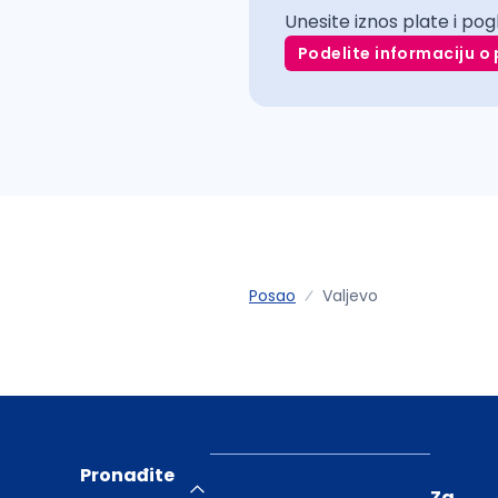
Unesite iznos plate i pog
Podelite informaciju o 
Posao
Valjevo
Pronađite
Za