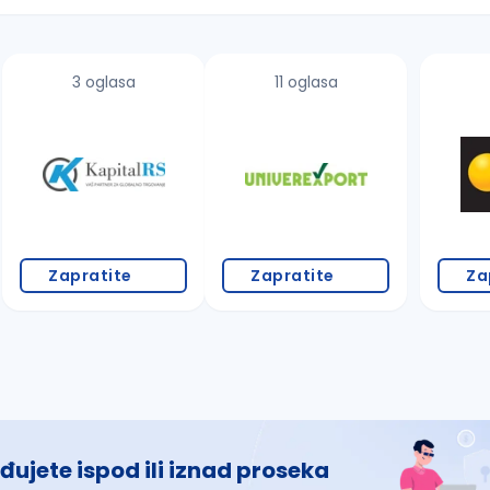
3 oglasa
11 oglasa
 š, đ, ž, dž)
Zapratite
Zapratite
Za
đujete ispod ili iznad proseka