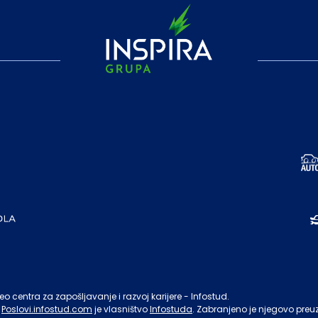
o centra za zapošljavanje i razvoj karijere - Infostud.
Poslovi.infostud.com
je vlasništvo
Infostuda
. Zabranjeno je njegovo preu