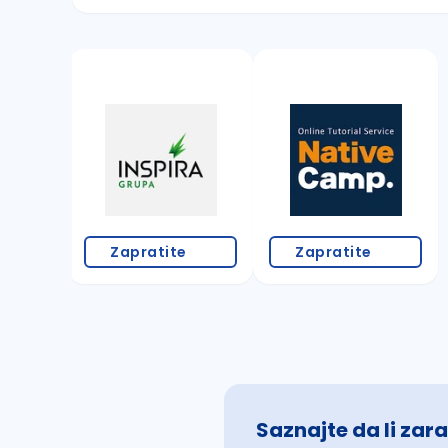
Sačuvajte pretragu
Takođe možete da:
proverite pravopisne greške (koristite č, ć,
povećajte radijus za odabrani grad
promenite odabrane filtere pretrage
Zapratite
Zapratite
Saznajte da li zara