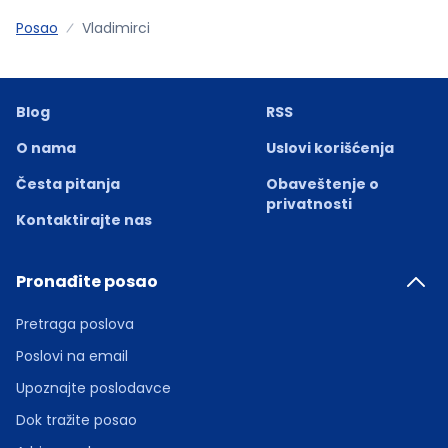
Posao
Vladimirci
Blog
RSS
O nama
Uslovi korišćenja
Česta pitanja
Obaveštenje o
privatnosti
Kontaktirajte nas
Pronađite posao
Pretraga poslova
Poslovi na email
Upoznajte poslodavce
Dok tražite posao