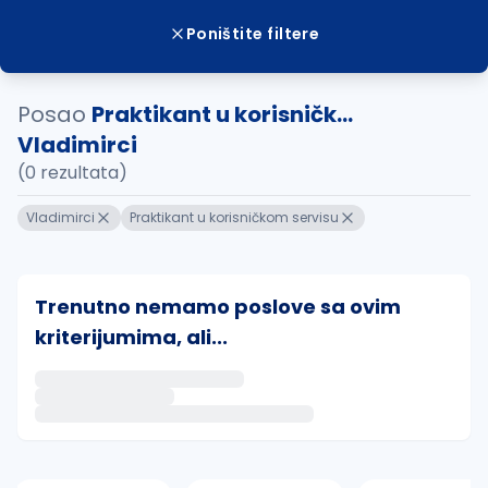
Poništite filtere
Posao
Praktikant u korisničk...
Vladimirci
(0 rezultata)
Vladimirci
Praktikant u korisničkom servisu
Trenutno nemamo poslove sa ovim
kriterijumima, ali...
Ako sačuvate ovu pretragu, obavestićemo vas putem 