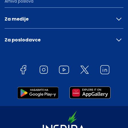
Arhiva poslova
Za medije
Za poslodavce