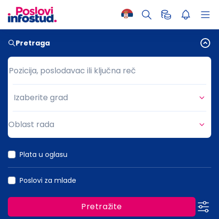
Pretraga
Pozicija, poslodavac ili ključna reč
Pozicija, poslodavac ili ključna reč
Izaberite grad
Grad
Oblast rada
Oblast rada
Plata u oglasu
Poslovi za mlade
Pretražite