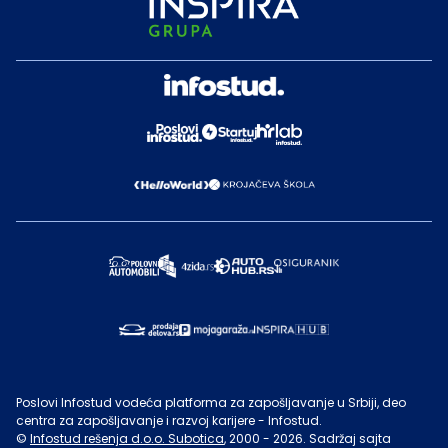
Poslovi Infostud vodeća platforma za zapošljavanje u Srbiji, deo
centra za zapošljavanje i razvoj karijere - Infostud.
©
Infostud rešenja d.o.o. Subotica
, 2000 -
2026
. Sadržaj sajta