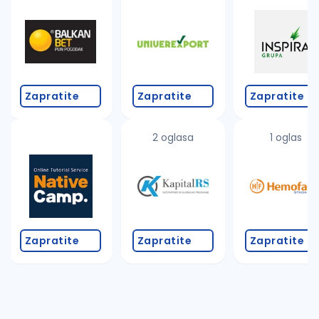
Takođe možete da:
proverite pravopisne greške (koristite č, ć, š, đ, ž,
povećajte radijus za odabrani grad
promenite odabrane filtere pretrage
Zapratite
Zapratite
Zapratite
2 oglasa
1 oglas
Zapratite
Zapratite
Zapratite