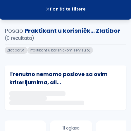
Poništite filtere
Posao
Praktikant u korisničk... Zlatibor
(0 rezultata)
Zlatibor
Praktikant u korisničkom servisu
Trenutno nemamo poslove sa ovim
kriterijumima, ali...
Ako sačuvate ovu pretragu, obavestićemo vas putem 
uvajte pretragu
11 oglasa