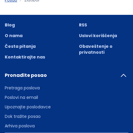
Blog
RSS
O nama
Uslovi korišćenja
Česta pitanja
Obaveštenje o
privatnosti
Kontaktirajte nas
Pronađite posao
Pretraga poslova
Poslovi na email
Upoznajte poslodavce
Dok tražite posao
Arhiva poslova