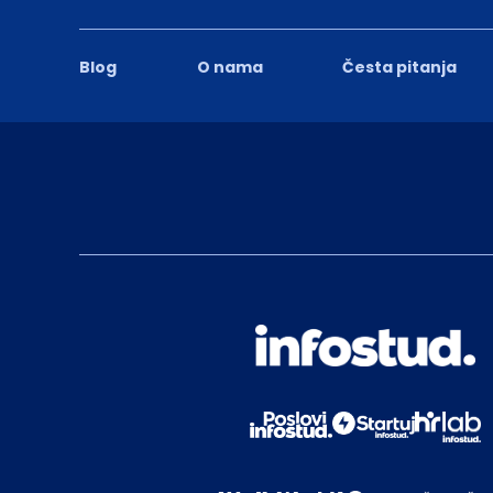
Blog
O nama
Česta pitanja