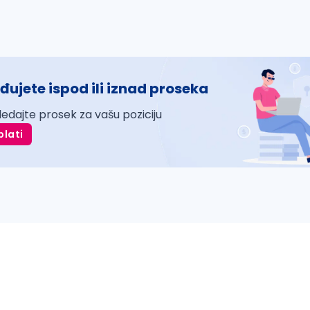
đujete ispod ili iznad proseka
ledajte prosek za vašu poziciju
plati