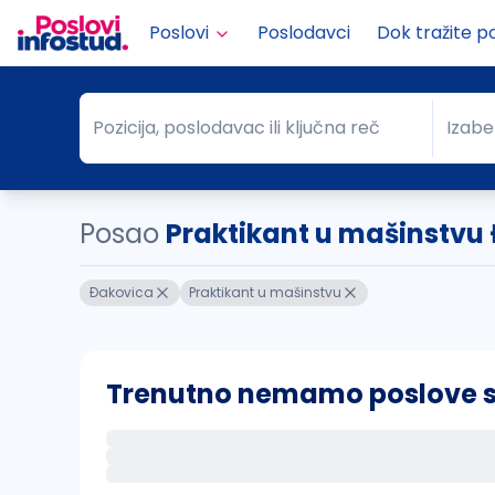
Poslovi
Poslodavci
Dok tražite p
Pozicija, poslodavac ili ključna reč
Izabe
Pozicija, poslodavac ili ključna reč
Grad
Posao
Praktikant u mašinstvu
Ðakovica
Praktikant u mašinstvu
Trenutno nemamo poslove sa 
Ako sačuvate ovu pretragu, obavestićemo va