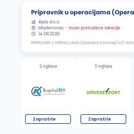
Pripravnik u operacijama (Opera
Alpla d.o.o.
Mladenovac
-
Izvan pretražene lokacije
14.08.2026
PRIPRAVNIK U OPERACIJAMA (Operations trainee) M/Ž ALPLA 
kompanije? Naš 12-mesečni program za pripravnike kombi
3 oglasa
11 oglasa
Zapratite
Zapratite