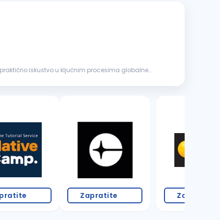
š praktično iskustvo u ključnim procesima globalne
pratite
Zapratite
Zapratite