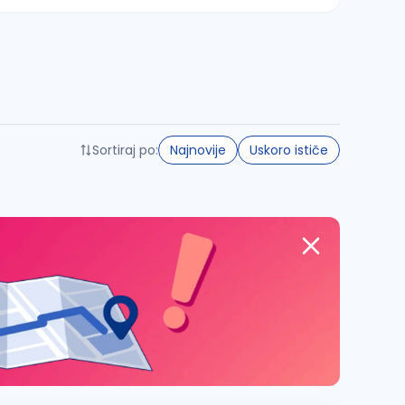
Sortiraj po:
Najnovije
Uskoro ističe