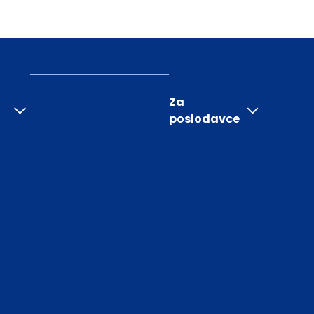
Za
poslodavce