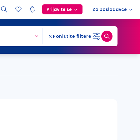
Prijavite se
Za poslodavce
Poništite filtere