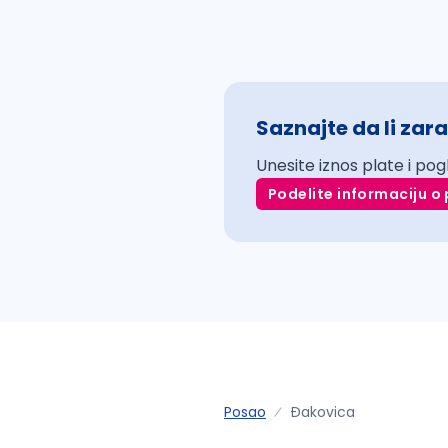
Saznajte da li zara
Unesite iznos plate i pog
Podelite informaciju o 
Posao
Ðakovica