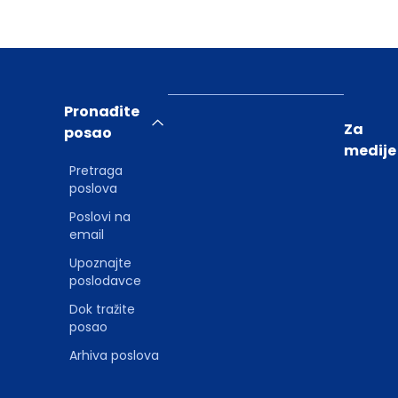
Pronađite
Za
posao
medije
Pretraga
poslova
Poslovi na
email
Upoznajte
poslodavce
Dok tražite
posao
Arhiva poslova