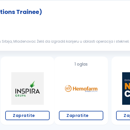
tions Trainee)
Srbija, Mladenovac Želiš da izgradiš karijeru u oblasti operacija i stekne
nuje praktičnu ...
1 oglas
Zapratite
Zapratite
Za