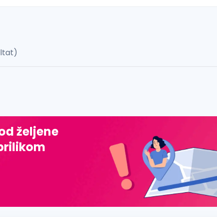
ultat)
 š, đ, ž, dž)
 od željene
prilikom