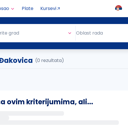
osao
Plate
Kursevi
Oblast rada
rite grad
Oblast rada
 Ðakovica
(0 rezultata)
ovim kriterijumima, ali...
s putem email-a kada se pojave novi poslovi.