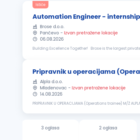
Ističe
Automation Engineer - internshi
Brose d.o.o.
Pančevo
-
Izvan pretražene lokacije
06.08.2026
Building Excellence Together! Brose is the largest privately owned German company in the supplier industry. Every third new car is equipped with at least one
Brose product. The mechatronics specialist develops an
Pripravnik u operacijama (Opera
Alpla d.o.o.
Mladenovac
-
Izvan pretražene lokacije
14.08.2026
PRIPRAVNIK U OPERACIJAMA (Operations trainee) M/Ž ALPLA 
kompanije? Naš 12-mesečni program za pripravnike kombi
3 oglasa
2 oglasa