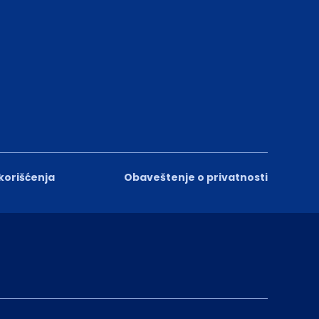
 korišćenja
Obaveštenje o privatnosti