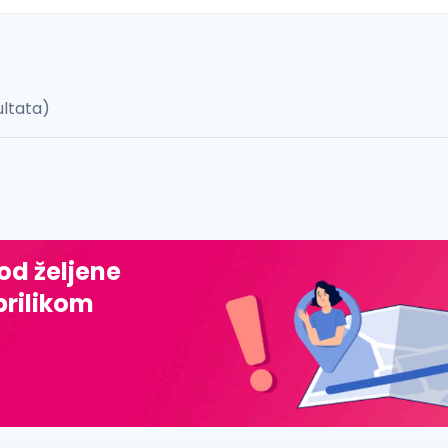
ultata)
 š, đ, ž, dž)
 od željene
prilikom