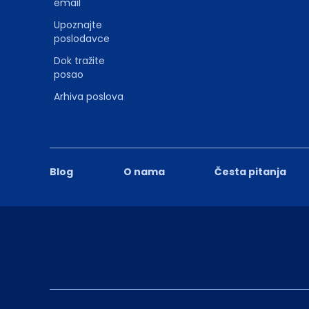
email
Upoznajte
poslodavce
Dok tražite
posao
Arhiva poslova
Blog
O nama
Česta pitanja