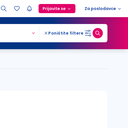
Prijavite se
Za poslodavce
Poništite filtere