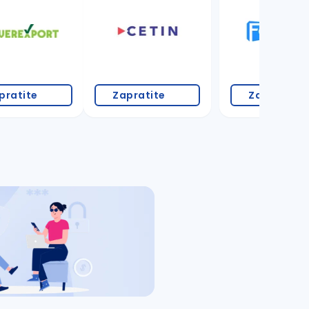
pratite
Zapratite
Zapratite