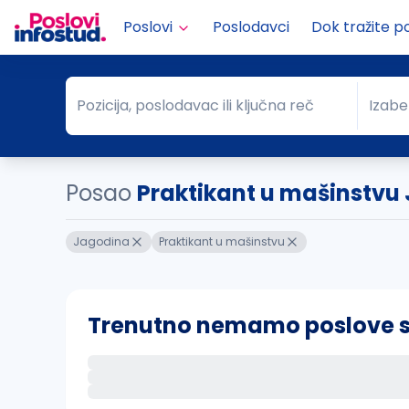
Poslovi
Poslodavci
Dok tražite p
Pozicija, poslodavac ili ključna reč
Izabe
Pozicija, poslodavac ili ključna reč
Grad
Posao
Praktikant u mašinstvu
Jagodina
Praktikant u mašinstvu
Trenutno nemamo poslove sa 
Ako sačuvate ovu pretragu, obavestićemo va