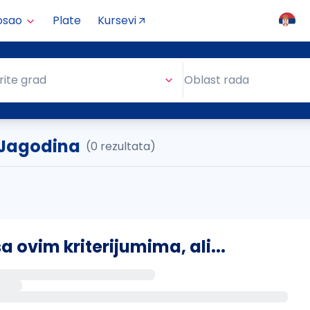
osao
Plate
Kursevi
Oblast rada
rite grad
Oblast rada
 Jagodina
(0 rezultata)
ovim kriterijumima, ali...
s putem email-a kada se pojave novi poslovi.