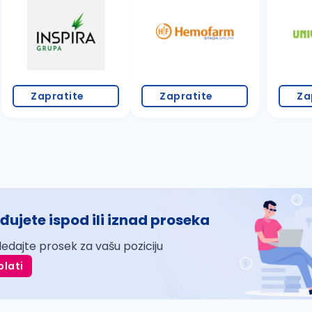
Zapratite
Zapratite
Za
đujete ispod ili iznad proseka
ledajte prosek za vašu poziciju
plati