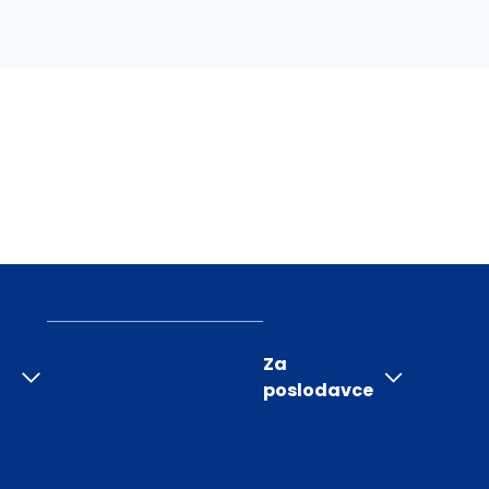
Za
poslodavce