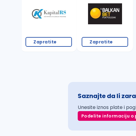
Zapratite
Zapratite
Saznajte da li zara
Unesite iznos plate i pog
Podelite informaciju o 