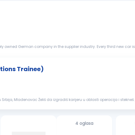
p
d manufactures systems for ve...
tions Trainee)
Srbija, Mladenovac Želiš da izgradiš karijeru u oblasti operacija i stekne
nuje praktičnu ...
4 oglasa