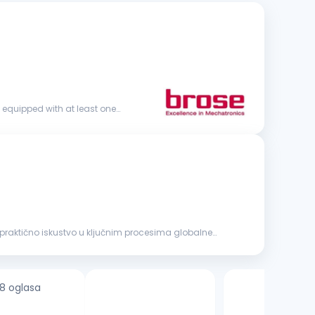
š praktično iskustvo u ključnim procesima globalne
8 oglasa
2 oglasa