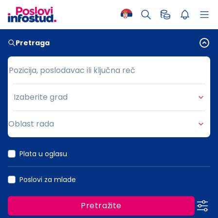
Pretraga
Pozicija, poslodavac ili ključna reč
Pozicija, poslodavac ili ključna reč
Izaberite grad
Grad
Oblast rada
Oblast rada
Plata u oglasu
Poslovi za mlade
Pretražite