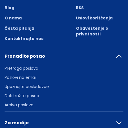
Blog
RSS
O nama
Uslovi korišćenja
Česta pitanja
Obaveštenje o
privatnosti
Kontaktirajte nas
Pronađite posao
Pretraga poslova
Poslovi na email
Upoznajte poslodavce
Dok tražite posao
Arhiva poslova
Za medije