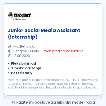
Junior Social Media Assistant
(Internship)
MaxBet d.o.o.
Beograd | Hibrid
-
Izvan pretražene lokacije
13.08.2026
Fleksibilni rad
Timska druženja
Pet friendly
MaxBet is part of Flutter Entertainment (NYSE: FLUT) - the world’s
largest online gambling operator, publicly listed on the New
York Stock Exchange. As a truly global leader in sports betting
and gaming, Flutter shapes the future of the industry. Max...
Prikažite mi poslove za hibridni model rada