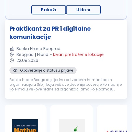
Prikaži
Ukloni
Praktikant za PR i digitalne
komunikacije
Banka Hrane Beograd
Beograd | Hibrid
-
Izvan pretražene lokacije
22.08.2026
Obaveštenje o statusu prijave
Banka hrane Beograd je jedna od vodećih humanitarnih
organizacija u Srbiji koja već dve decenije povezuje kompanije
koje imaju viškove hrane sa organizacijama koje pomažu
najugroženijim građanima. Od 2009. godine članica smo
Evropske federacije banak...