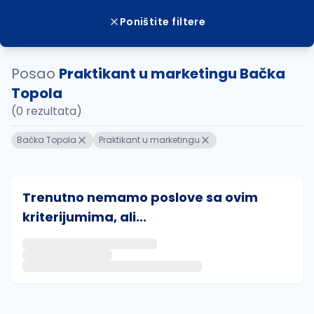
Poništite filtere
Posao
Praktikant u marketingu Bačka
Topola
(0 rezultata)
Bačka Topola
Praktikant u marketingu
Trenutno nemamo poslove sa ovim
kriterijumima, ali...
Ako sačuvate ovu pretragu, obavestićemo vas putem 