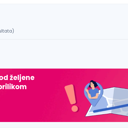
ultata)
 š, đ, ž, dž)
 od željene
prilikom