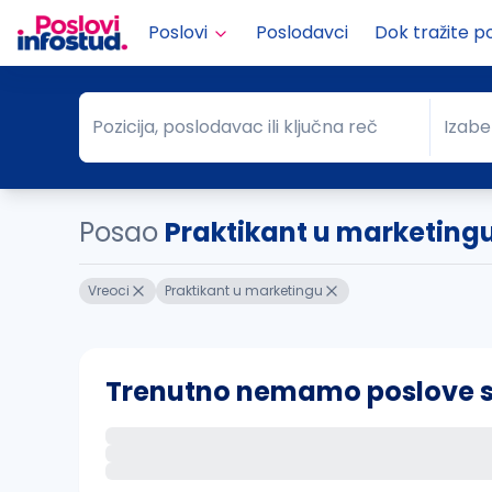
Poslovi
Poslodavci
Dok tražite p
Pozicija, poslodavac ili ključna reč
Izabe
Pozicija, poslodavac ili ključna reč
Grad
Posao
Praktikant u marketing
Vreoci
Praktikant u marketingu
Trenutno nemamo poslove sa 
Ako sačuvate ovu pretragu, obavestićemo va