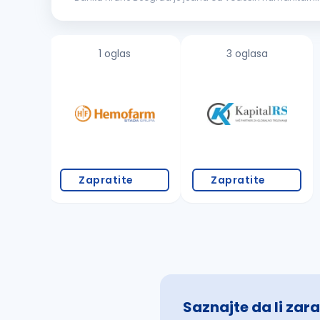
najugroženijim građanima. Od 2009. godine članica smo
1 oglas
3 oglasa
Zapratite
Zapratite
Saznajte da li zara