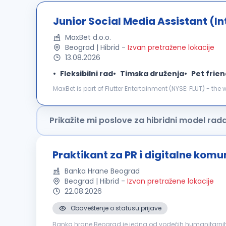
Junior Social Media Assistant (In
MaxBet d.o.o.
Beograd | Hibrid
-
Izvan pretražene lokacije
13.08.2026
Fleksibilni rad
Timska druženja
Pet frien
MaxBet is part of Flutter Entertainment (NYSE: FLUT) - the
global leader in sports betting and gaming, Flutter shapes
Prikažite mi poslove za hibridni model rad
Praktikant za PR i digitalne komu
Banka Hrane Beograd
Beograd | Hibrid
-
Izvan pretražene lokacije
22.08.2026
Obaveštenje o statusu prijave
Banka hrane Beograd je jedna od vodećih humanitarnih 