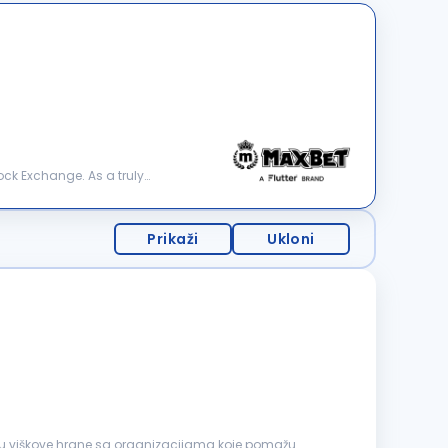
tock Exchange. As a truly
Prikaži
Ukloni
aju viškove hrane sa organizacijama koje pomažu