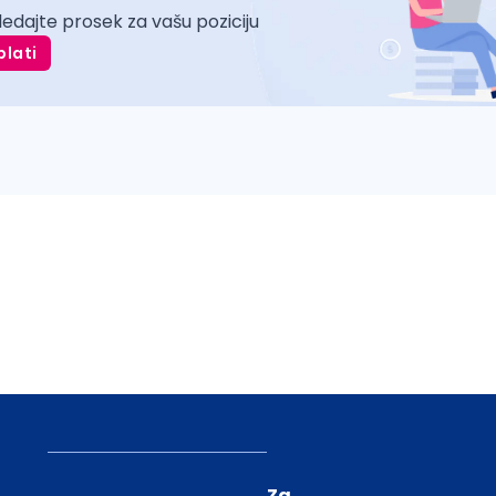
ledajte prosek za vašu poziciju
plati
Za