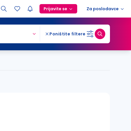
Prijavite se
Za poslodavce
Poništite filtere