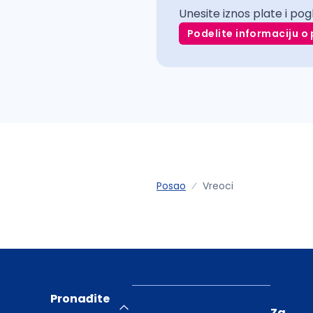
Unesite iznos plate i pog
Podelite informaciju o 
Posao
Vreoci
Pronađite
Za