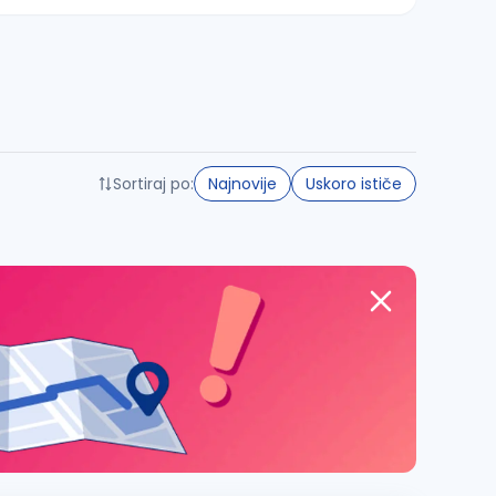
Sortiraj po:
Najnovije
Uskoro ističe