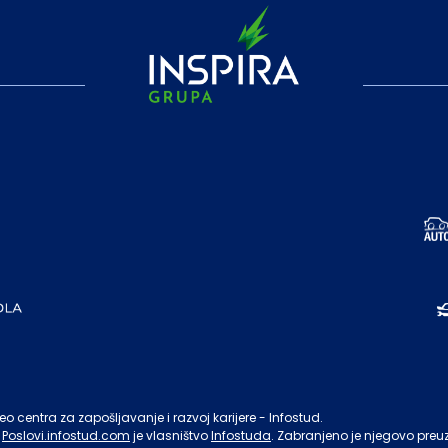
o centra za zapošljavanje i razvoj karijere - Infostud.
Poslovi.infostud.com
je vlasništvo
Infostuda
. Zabranjeno je njegovo preu