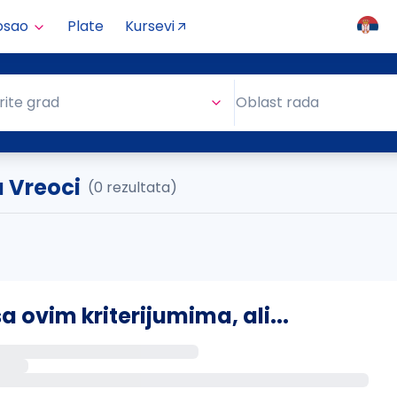
osao
Plate
Kursevi
Oblast rada
rite grad
Oblast rada
u Vreoci
(0 rezultata)
ovim kriterijumima, ali...
s putem email-a kada se pojave novi poslovi.