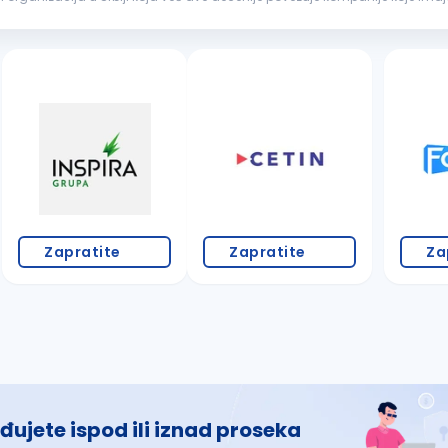
 Evropske federacije banak...
Zapratite
Zapratite
Za
đujete ispod ili iznad proseka