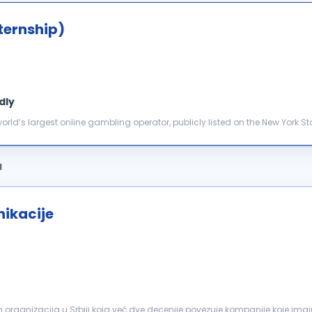
ternship)
dly
 world’s largest online gambling operator, publicly listed on the New York S
 the future of the industry. Max...
a
nikacije
organizacija u Srbiji koja već dve decenije povezuje kompanije koje im