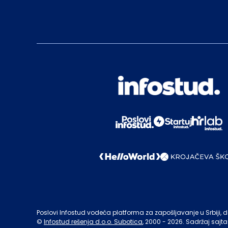
Poslovi Infostud vodeća platforma za zapošljavanje u Srbiji, de
©
Infostud rešenja d.o.o. Subotica
, 2000 -
2026
. Sadržaj sajta