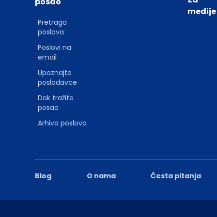
posao
medije
Pretraga
poslova
Poslovi na
email
Upoznajte
poslodavce
Dok tražite
posao
Arhiva poslova
Blog
O nama
Česta pitanja