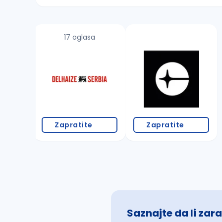
Sačuvajte pretragu
17 oglasa
Takođe možete da:
proverite pravopisne greške (koristite č, ć,
povećajte radijus za odabrani grad
promenite odabrane filtere pretrage
Zapratite
Zapratite
Saznajte da li zara