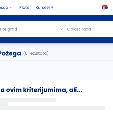
osao
Plate
Kursevi
Oblast rada
rite grad
Oblast rada
. Požega
(0 rezultata)
ovim kriterijumima, ali...
s putem email-a kada se pojave novi poslovi.