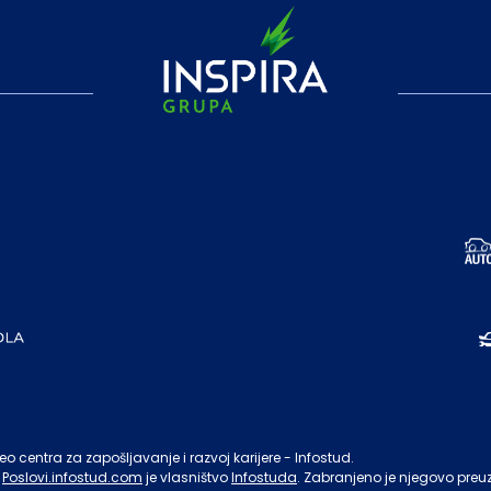
o centra za zapošljavanje i razvoj karijere - Infostud.
Poslovi.infostud.com
je vlasništvo
Infostuda
. Zabranjeno je njegovo preu