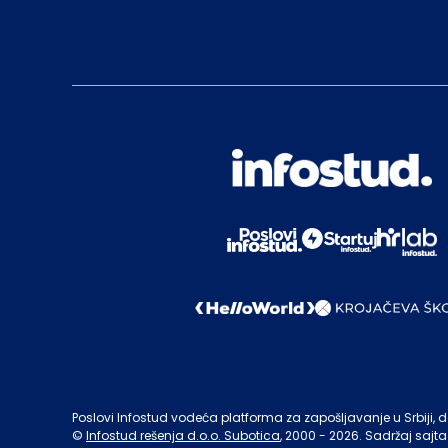
Poslovi Infostud vodeća platforma za zapošljavanje u Srbiji, de
©
Infostud rešenja d.o.o. Subotica
, 2000 -
2026
. Sadržaj sajta