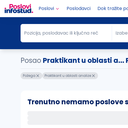
Poslovi
Poslodavci
Dok tražite p
Pozicija, poslodavac ili ključna reč
Izabe
Pozicija, poslodavac ili ključna reč
Grad
Posao
Praktikant u oblasti a..
Požega
Praktikant u oblasti analize
Trenutno nemamo poslove sa 
Ako sačuvate ovu pretragu, obavestićemo va