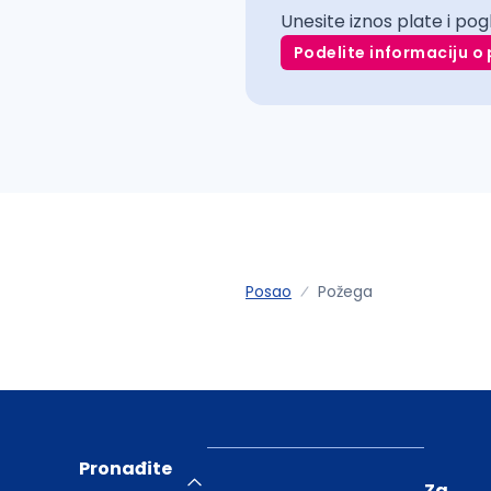
Unesite iznos plate i pog
Podelite informaciju o 
Posao
Požega
Pronađite
Za