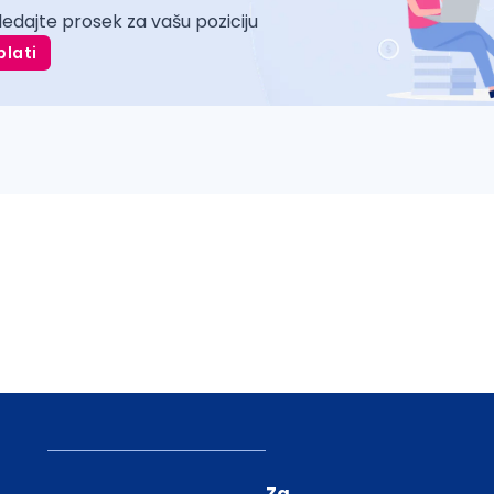
ledajte prosek za vašu poziciju
plati
Za