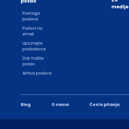
posao
medije
Pretraga
poslova
Poslovi na
email
Upoznajte
poslodavce
Dok tražite
posao
Arhiva poslova
Blog
O nama
Česta pitanja