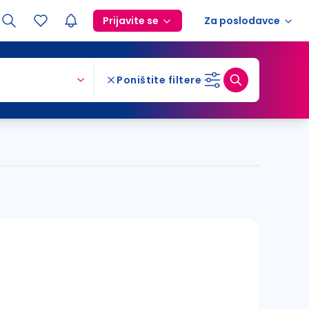
Prijavite se
Za poslodavce
Poništite filtere