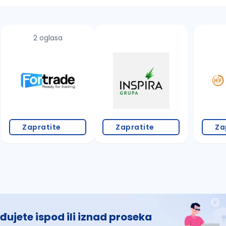
2 oglasa
 š, đ, ž, dž)
Zapratite
Zapratite
Za
đujete ispod ili iznad proseka