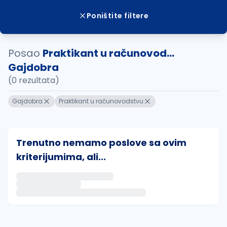
Poništite filtere
Posao
Praktikant u računovod...
Gajdobra
(0 rezultata)
Gajdobra
Praktikant u računovodstvu
Trenutno nemamo poslove sa ovim
kriterijumima, ali...
Ako sačuvate ovu pretragu, obavestićemo vas putem 