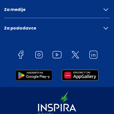
Za medije
Za poslodavce