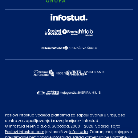
Poslovi Infostud vodeća platforma za zapošljavanje u Srbiji, deo
centra za zapošljavanje i razvoj karijere - Infostud.
©
Infostud rešenja d.o.o. Subotica
, 2000 -
2026
. Sadržaj sajta
Poslovi.infostud.com
je vlasništvo
Infostuda
. Zabranjeno je njegovo
preuzimanje bez dozvole
Infostuda
, zarad komercijalne upotrebe ili