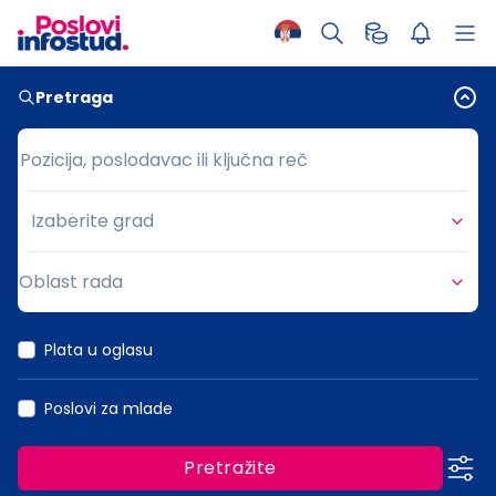
Pretraga
Pozicija, poslodavac ili ključna reč
Pozicija, poslodavac ili ključna reč
Izaberite grad
Grad
Oblast rada
Oblast rada
Plata u oglasu
Poslovi za mlade
Pretražite