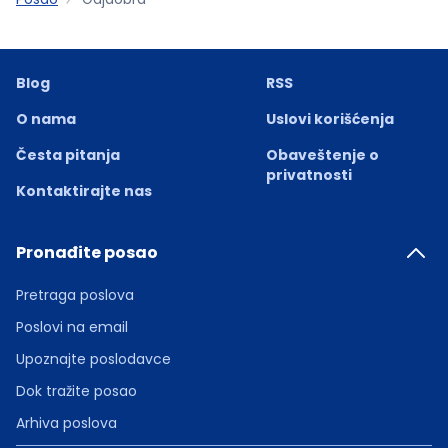
Blog
RSS
O nama
Uslovi korišćenja
Česta pitanja
Obaveštenje o
privatnosti
Kontaktirajte nas
Pronađite posao
Pretraga poslova
Poslovi na email
Upoznajte poslodavce
Dok tražite posao
Arhiva poslova