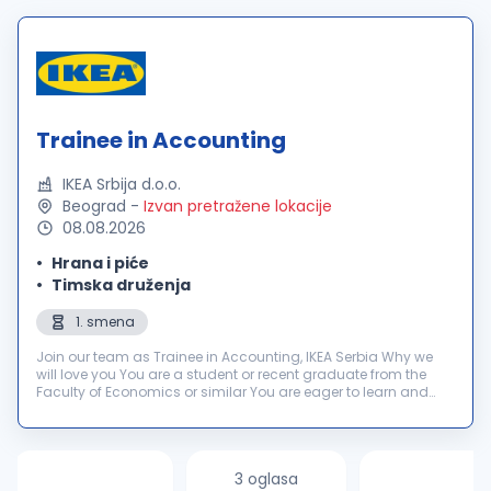
Trainee in Accounting
IKEA Srbija d.o.o.
Beograd
-
Izvan pretražene lokacije
08.08.2026
Hrana i piće
Timska druženja
1. smena
Join our team as Trainee in Accounting, IKEA Serbia Why we
will love you You are a student or recent graduate from the
Faculty of Economics or similar You are eager to learn and
upgrade your knowledge You have good knowledge of
English, both writte...
3 oglasa