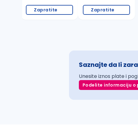
Zapratite
Zapratite
Saznajte da li zara
Unesite iznos plate i pog
Podelite informaciju o 