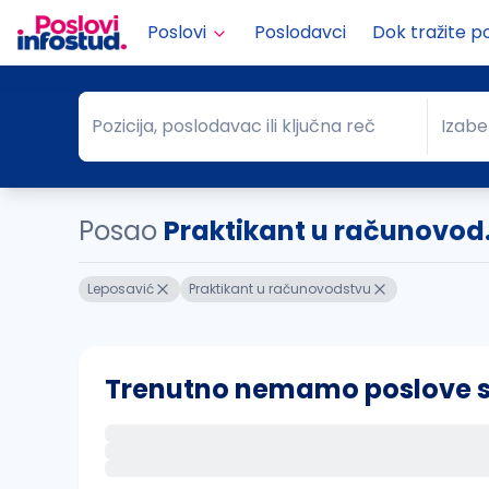
Poslovi
Poslodavci
Dok tražite p
Pozicija, poslodavac ili ključna reč
Izabe
Pozicija, poslodavac ili ključna reč
Grad
Posao
Praktikant u računovod.
Leposavić
Praktikant u računovodstvu
Trenutno nemamo poslove sa 
Ako sačuvate ovu pretragu, obavestićemo va