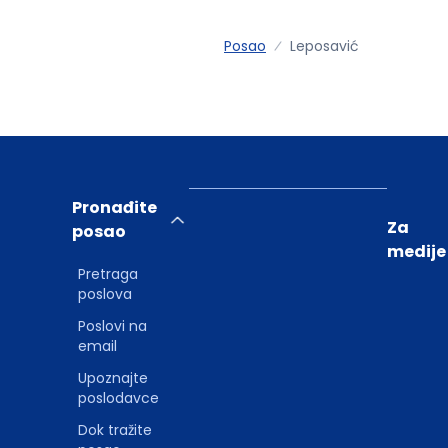
Posao
Leposavić
Pronađite
Za
posao
medije
Pretraga
poslova
Poslovi na
email
Upoznajte
poslodavce
Dok tražite