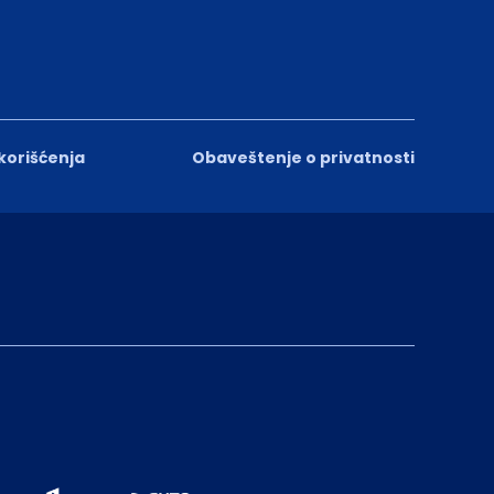
 korišćenja
Obaveštenje o privatnosti