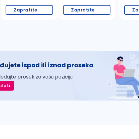
Zapratite
Zapratite
Za
đujete ispod ili iznad proseka
ledajte prosek za vašu poziciju
plati