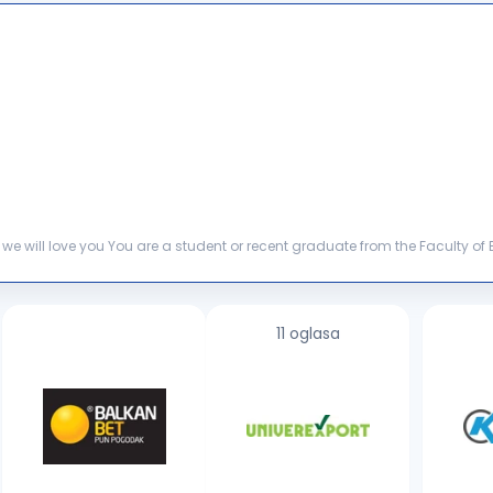
ulty of Economics or similar You are
d knowledge of English, both writte...
11 oglasa