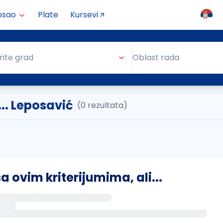
osao
Plate
Kursevi
Oblast rada
rite grad
Oblast rada
.. Leposavić
(0 rezultata)
ovim kriterijumima, ali...
s putem email-a kada se pojave novi poslovi.