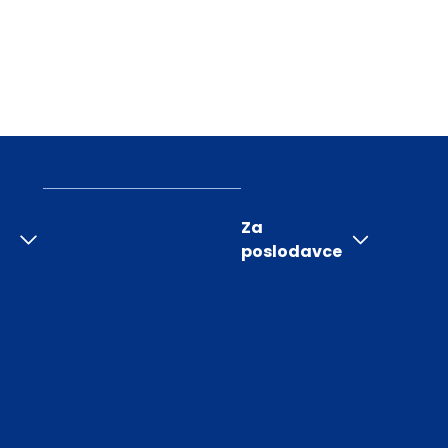
Za
poslodavce