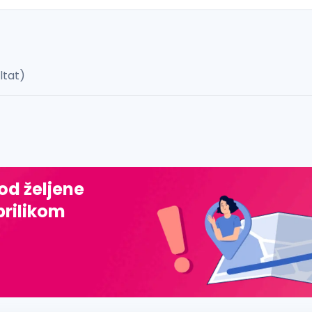
ultat)
 š, đ, ž, dž)
 od željene
prilikom