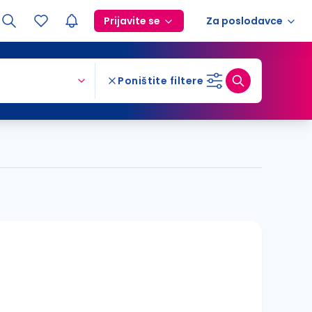
Prijavite se
Za poslodavce
Poništite filtere