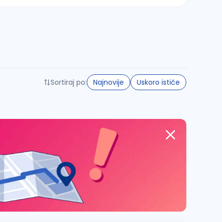
Sortiraj po:
Najnovije
Uskoro ističe