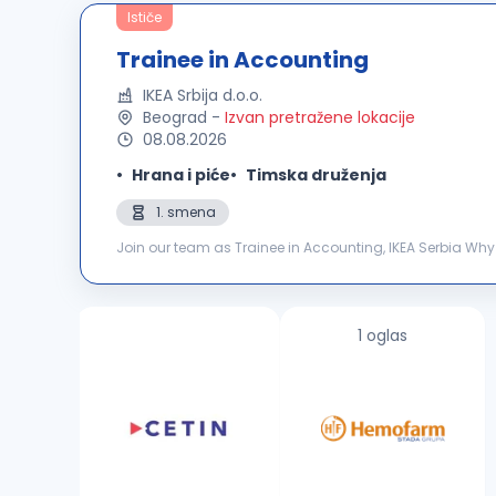
Ističe
Trainee in Accounting
IKEA Srbija d.o.o.
Beograd
-
Izvan pretražene lokacije
08.08.2026
Hrana i piće
Timska druženja
1. smena
Join our team as Trainee in Accounting, IKEA Serbia Why we will love you You are a student or recent graduate from the Fac
eager to learn and upgrade your knowledge You have goo
1 oglas