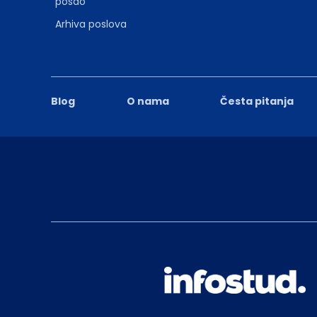
posao
Arhiva poslova
Blog
O nama
Česta pitanja