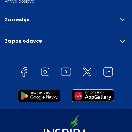
Arhiva poslova
Za medije
Za poslodavce