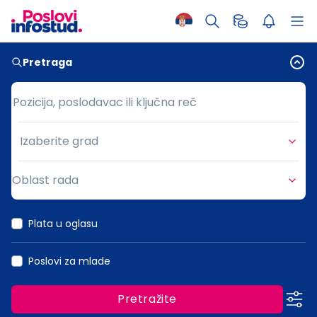
Pretraga
Pozicija, poslodavac ili ključna reč
Pozicija, poslodavac ili ključna reč
Izaberite grad
Grad
Oblast rada
Oblast rada
Plata u oglasu
Poslovi za mlade
Pretražite