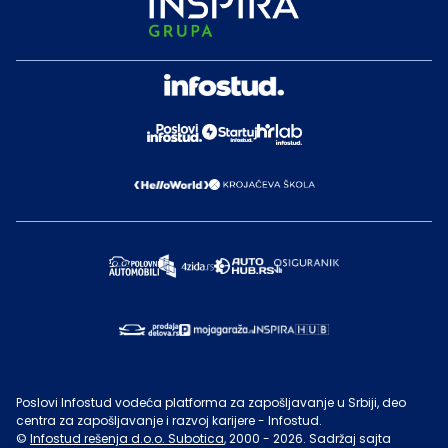
Poslovi Infostud vodeća platforma za zapošljavanje u Srbiji, deo
centra za zapošljavanje i razvoj karijere - Infostud.
©
Infostud rešenja d.o.o. Subotica
, 2000 -
2026
. Sadržaj sajta