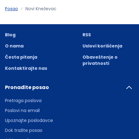
Posao
Novi Kneževac
Blog
RSS
O nama
Uslovi korišćenja
Česta pitanja
Obaveštenje o
privatnosti
Kontaktirajte nas
Pronađite posao
Pretraga poslova
Poslovi na email
Upoznajte poslodavce
Dok tražite posao