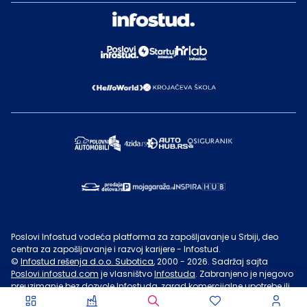
Poslovi Infostud vodeća platforma za zapošljavanje u Srbiji, deo
centra za zapošljavanje i razvoj karijere - Infostud.
©
Infostud rešenja d.o.o. Subotica
, 2000 -
2026
. Sadržaj sajta
Poslovi.infostud.com
je vlasništvo
Infostuda
. Zabranjeno je njegovo
preuzimanje bez dozvole
Infostuda
, zarad komercijalne upotrebe ili
u druge svrhe, osim za lične potrebe posetilaca sajta.
Uslovi