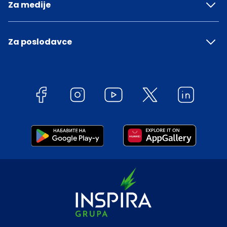
Za medije
Za poslodavce