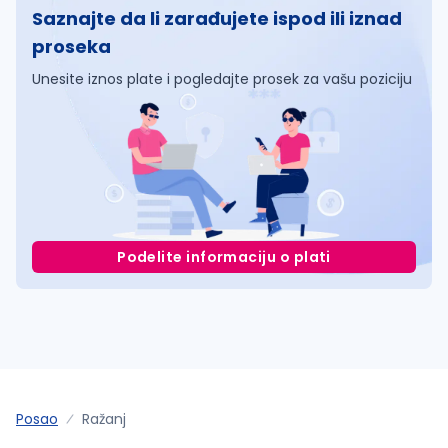
Saznajte da li zarađujete ispod ili iznad
proseka
Unesite iznos plate i pogledajte prosek za vašu poziciju
Podelite informaciju o plati
Posao
Ražanj