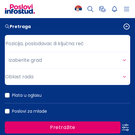
Pretraga
Pozicija, poslodavac ili ključna reč
Pozicija, poslodavac ili ključna reč
Izaberite grad
Grad
Oblast rada
Oblast rada
Plata u oglasu
Poslovi za mlade
Pretražite