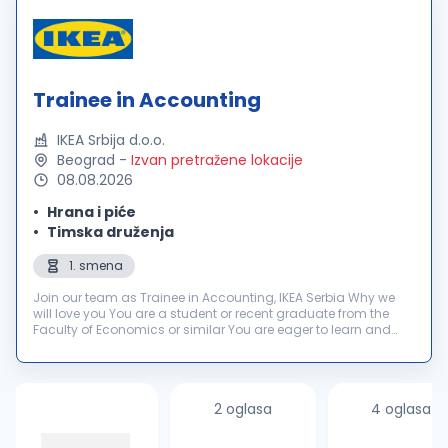
Trainee in Accounting
IKEA Srbija d.o.o.
Beograd
-
Izvan pretražene lokacije
08.08.2026
Hrana i piće
Timska druženja
1. smena
Join our team as Trainee in Accounting, IKEA Serbia Why we
will love you You are a student or recent graduate from the
Faculty of Economics or similar You are eager to learn and
upgrade your knowledge You have good knowledge of
English, both writte...
2 oglasa
4 oglasa