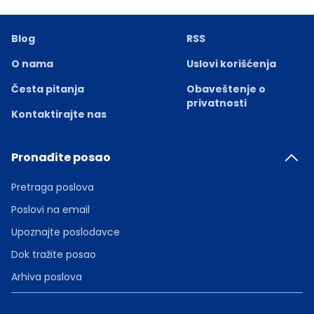
Blog
RSS
O nama
Uslovi korišćenja
Česta pitanja
Obaveštenje o
privatnosti
Kontaktirajte nas
Pronađite posao
Pretraga poslova
Poslovi na email
Upoznajte poslodavce
Dok tražite posao
Arhiva poslova