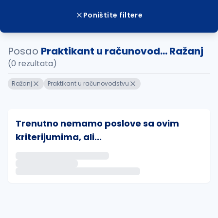
Poništite filtere
Posao
Praktikant u računovod... Ražanj
(0 rezultata)
Ražanj
Praktikant u računovodstvu
Trenutno nemamo poslove sa ovim
kriterijumima, ali...
Ako sačuvate ovu pretragu, obavestićemo vas putem 
uvajte pretragu