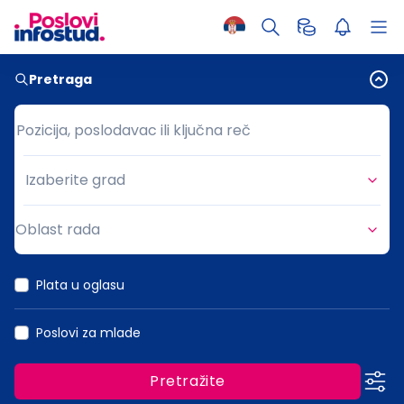
Pretraga
Pozicija, poslodavac ili ključna reč
Pozicija, poslodavac ili ključna reč
Izaberite grad
Grad
Oblast rada
Oblast rada
Plata u oglasu
Poslovi za mlade
Pretražite