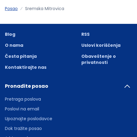
Posao
Sremska Mitrovica
Blog
RSS
O nama
Uslovi korišćenja
Česta pitanja
Obaveštenje o
privatnosti
Kontaktirajte nas
Pronađite posao
Pretraga poslova
Poslovi na email
Upoznajte poslodavce
Dok tražite posao