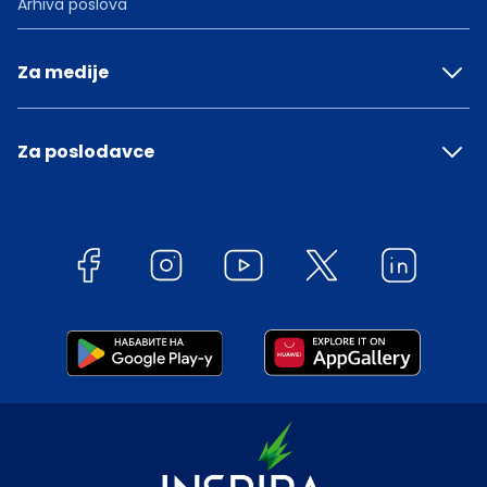
Arhiva poslova
Za medije
Za poslodavce