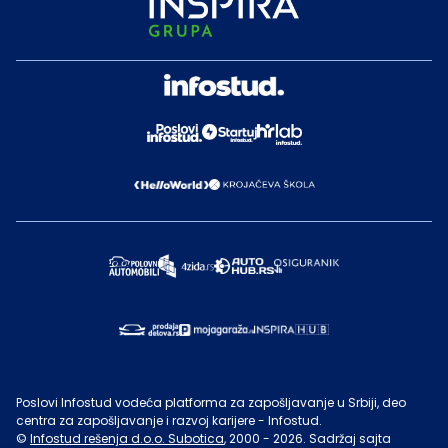
Poslovi Infostud vodeća platforma za zapošljavanje u Srbiji, deo
centra za zapošljavanje i razvoj karijere - Infostud.
©
Infostud rešenja d.o.o. Subotica
, 2000 -
2026
. Sadržaj sajta