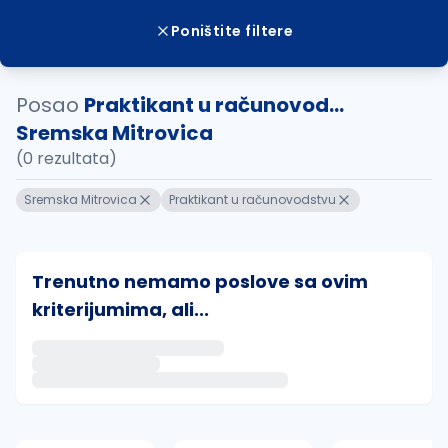
Poništite filtere
Posao
Praktikant u računovod...
Sremska Mitrovica
(0 rezultata)
Sremska Mitrovica
Praktikant u računovodstvu
Trenutno nemamo poslove sa ovim
kriterijumima, ali...
Ako sačuvate ovu pretragu, obavestićemo vas putem 