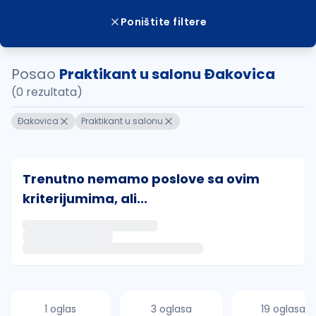
Poništite filtere
Posao
Praktikant u salonu Ðakovica
(0 rezultata)
Ðakovica
Praktikant u salonu
Trenutno nemamo poslove sa ovim
kriterijumima, ali...
Ako sačuvate ovu pretragu, obavestićemo vas putem 
uvajte pretragu
1 oglas
3 oglasa
19 oglasa