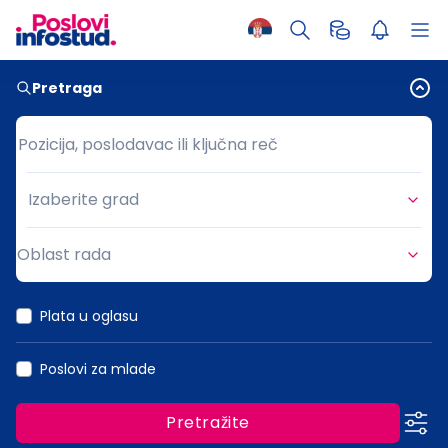
Pretraga
Pozicija, poslodavac ili ključna reč
Pozicija, poslodavac ili ključna reč
Izaberite grad
Grad
Oblast rada
Oblast rada
Plata u oglasu
Poslovi za mlade
Pretražite