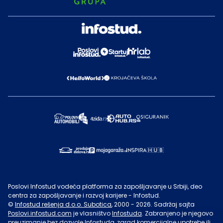
Poslovi Infostud vodeća platforma za zapošljavanje u Srbiji, deo
centra za zapošljavanje i razvoj karijere - Infostud.
©
Infostud rešenja d.o.o. Subotica
, 2000 -
2026
. Sadržaj sajta
Poslovi.infostud.com
je vlasništvo
Infostuda
. Zabranjeno je njegovo
preuzimanje bez dozvole
Infostuda
, zarad komercijalne upotrebe ili