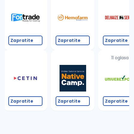
Takođe možete da:
proverite pravopisne greške (koristite č, ć, š, đ, ž,
povećajte radijus za odabrani grad
promenite odabrane filtere pretrage
Zapratite
Zapratite
Zapratite
11 oglasa
Zapratite
Zapratite
Zapratite