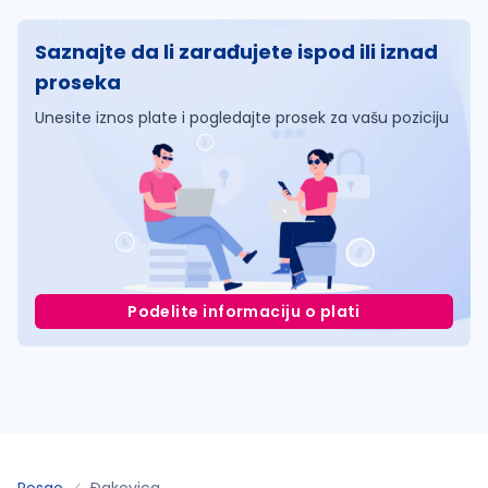
Saznajte da li zarađujete ispod ili iznad
proseka
Unesite iznos plate i pogledajte prosek za vašu poziciju
Podelite informaciju o plati
Posao
Ðakovica