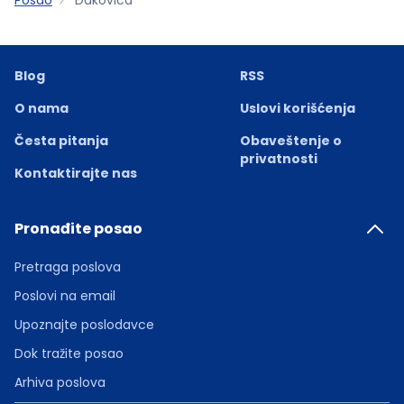
Blog
RSS
O nama
Uslovi korišćenja
Česta pitanja
Obaveštenje o
privatnosti
Kontaktirajte nas
Pronađite posao
Pretraga poslova
Poslovi na email
Upoznajte poslodavce
Dok tražite posao
Arhiva poslova