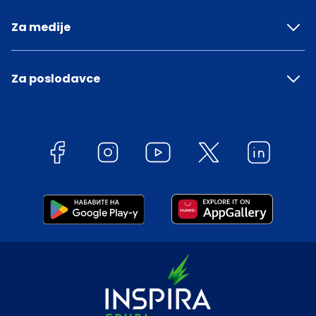
Za medije
Za poslodavce