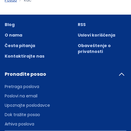
Blog
RSS
O nama
Uslovi korišćenja
Česta pitanja
Obaveštenje o
privatnosti
Kontaktirajte nas
Pronađite posao
Pretraga poslova
Poslovi na email
Upoznajte poslodavce
Dok tražite posao
Arhiva poslova