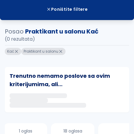
Poništite filtere
Posao
Praktikant u salonu Kać
(0 rezultata)
Kać
Praktikant u salonu
Trenutno nemamo poslove sa ovim
kriterijumima, ali...
Ako sačuvate ovu pretragu, obavestićemo vas putem 
uvajte pretragu
1 oglas
18 oglasa