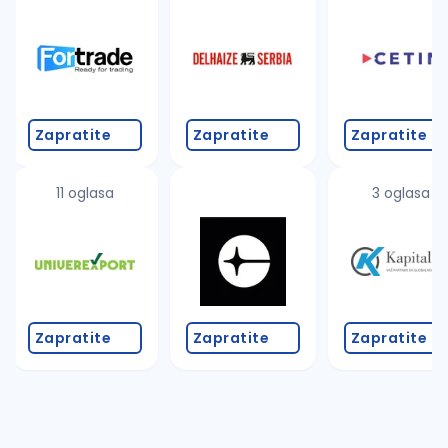
Takođe možete da:
proverite pravopisne greške (koristite č, ć, š, đ, ž,
povećajte radijus za odabrani grad
promenite odabrane filtere pretrage
Zapratite
Zapratite
Zapratite
11 oglasa
3 oglasa
Zapratite
Zapratite
Zapratite