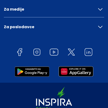
Za medije
Za poslodavce