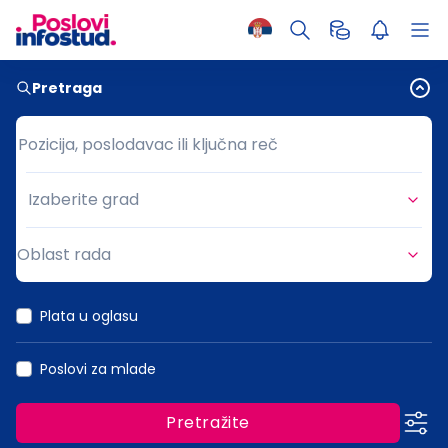
Pretraga
Pozicija, poslodavac ili ključna reč
Pozicija, poslodavac ili ključna reč
Izaberite grad
Grad
Oblast rada
Oblast rada
Plata u oglasu
Poslovi za mlade
Pretražite