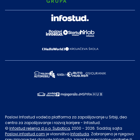
Poslovi Infostud vodeća platforma za zapošljavanje u Srbiji, deo
centra za zapošljavanje i razvoj karijere - Infostud.
©
Infostud rešenja d.o.o. Subotica
, 2000 -
2026
. Sadržaj sajta
Poslovi.infostud.com
je vlasništvo
Infostuda
. Zabranjeno je njegovo
preuzimanje bez dozvole
Infostuda
, zarad komercijalne upotrebe ili