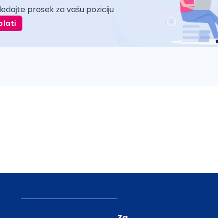
ledajte prosek za vašu poziciju
plati
Za