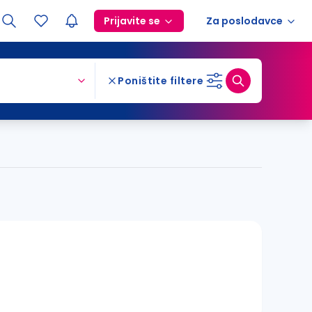
Prijavite se
Za poslodavce
Poništite filtere