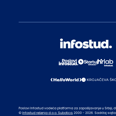
Poslovi Infostud vodeća platforma za zapošljavanje u Srbiji, de
©
Infostud rešenja d.o.o. Subotica
, 2000 -
2026
. Sadržaj sajta