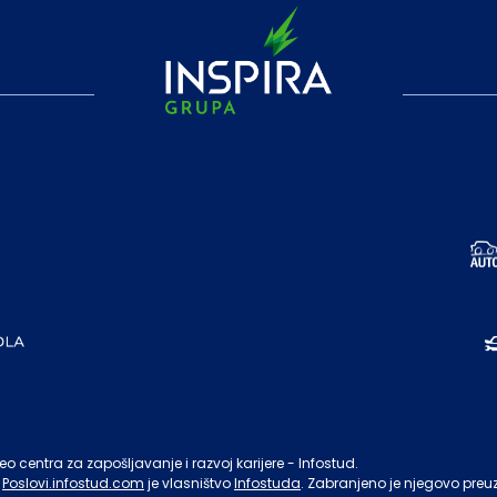
o centra za zapošljavanje i razvoj karijere - Infostud.
Poslovi.infostud.com
je vlasništvo
Infostuda
. Zabranjeno je njegovo preu