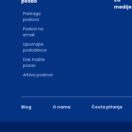
posao
medije
Pretraga
poslova
Poslovi na
email
Upoznajte
poslodavce
Dok tražite
posao
Arhiva poslova
Blog
O nama
Česta pitanja