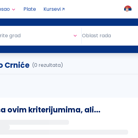
osao
Plate
Kursevi
Oblast rada
rite grad
Oblast rada
o Crniće
(0 rezultata)
ovim kriterijumima, ali...
s putem email-a kada se pojave novi poslovi.