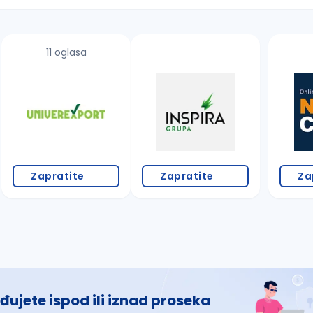
11 oglasa
 š, đ, ž, dž)
Zapratite
Zapratite
Za
đujete ispod ili iznad proseka