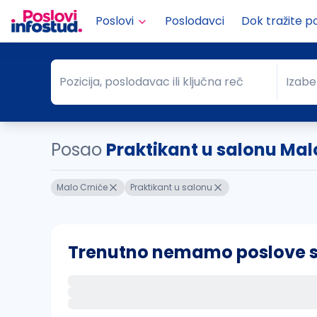
Poslovi
Poslodavci
Dok tražite p
Pozicija, poslodavac ili ključna reč
Izabe
Pozicija, poslodavac ili ključna reč
Grad
Posao
Praktikant u salonu Mal
Malo Crniće
Praktikant u salonu
Trenutno nemamo poslove sa 
Ako sačuvate ovu pretragu, obavestićemo va