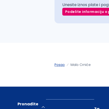
Unesite iznos plate i pog
Podelite informaciju o 
Posao
Malo Crniće
Pronađite
Za