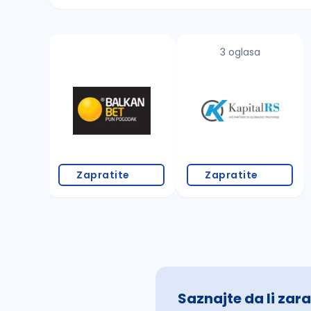
Sačuvajte pretragu
3 oglasa
Takođe možete da:
proverite pravopisne greške (koristite č, ć,
povećajte radijus za odabrani grad
promenite odabrane filtere pretrage
Zapratite
Zapratite
Saznajte da li zara