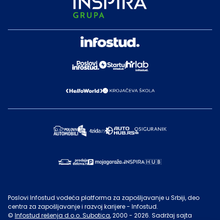
Poslovi Infostud vodeća platforma za zapošljavanje u Srbiji, deo
centra za zapošljavanje i razvoj karijere - Infostud.
©
Infostud rešenja d.o.o. Subotica
, 2000 -
2026
. Sadržaj sajta