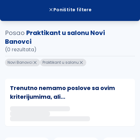
Poništite filtere
Posao
Praktikant u salonu Novi
Banovci
(0 rezultata)
Novi Banovci
Praktikant u salonu
Trenutno nemamo poslove sa ovim
kriterijumima, ali...
Ako sačuvate ovu pretragu, obavestićemo vas putem 