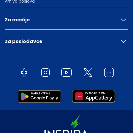
Arhiva poslova
Za medije
Za poslodavce