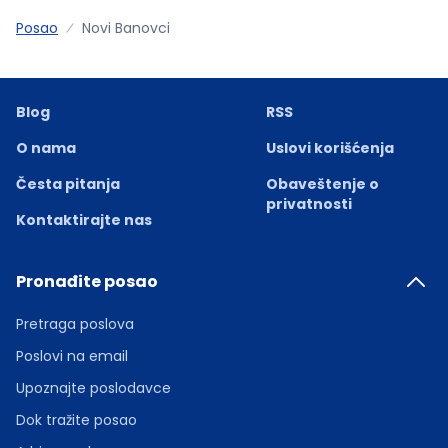
Posao
Novi Banovci
Blog
RSS
O nama
Uslovi korišćenja
Česta pitanja
Obaveštenje o
privatnosti
Kontaktirajte nas
Pronađite posao
Pretraga poslova
Poslovi na email
Upoznajte poslodavce
Dok tražite posao