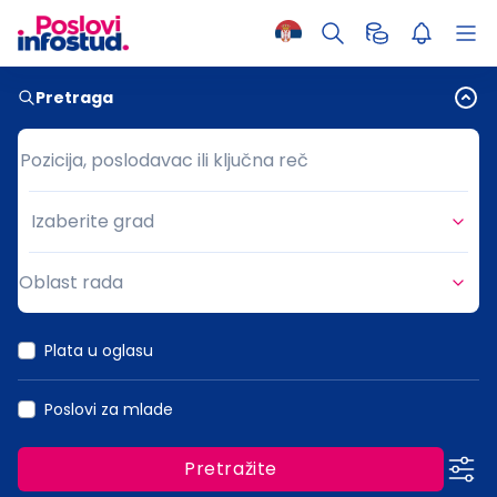
Pretraga
Pozicija, poslodavac ili ključna reč
Pozicija, poslodavac ili ključna reč
Izaberite grad
Grad
Oblast rada
Oblast rada
Plata u oglasu
Poslovi za mlade
Pretražite