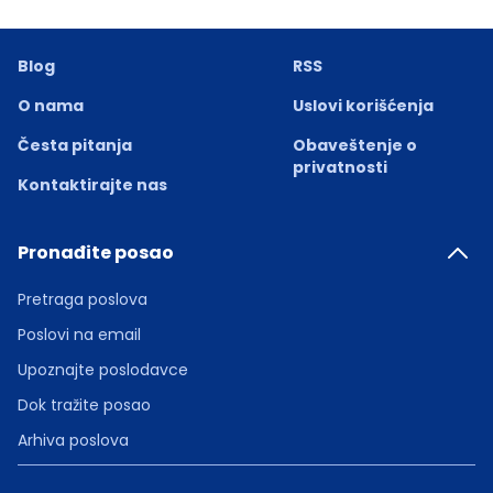
Blog
RSS
O nama
Uslovi korišćenja
Česta pitanja
Obaveštenje o
privatnosti
Kontaktirajte nas
Pronađite posao
Pretraga poslova
Poslovi na email
Upoznajte poslodavce
Dok tražite posao
Arhiva poslova