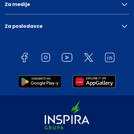
Za medije
Za poslodavce