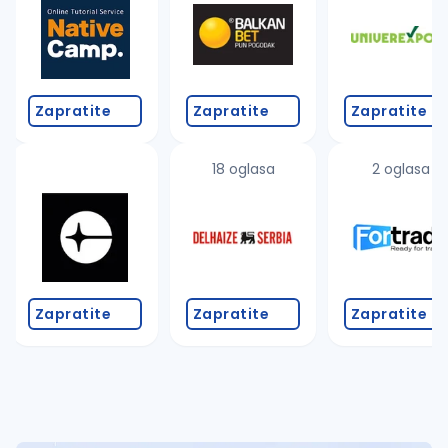
Takođe možete da:
proverite pravopisne greške (koristite č, ć, š, đ, ž,
povećajte radijus za odabrani grad
promenite odabrane filtere pretrage
Zapratite
Zapratite
Zapratite
18 oglasa
2 oglasa
Zapratite
Zapratite
Zapratite