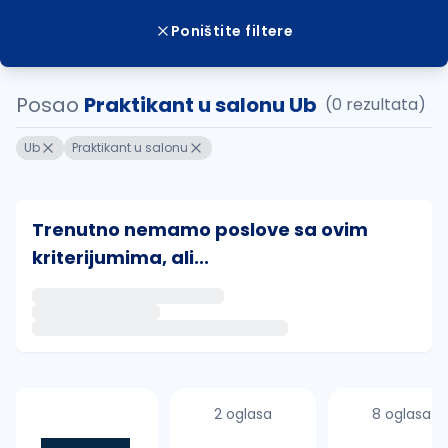
Poništite filtere
Posao
Praktikant u salonu Ub
(0 rezultata)
Ub
Praktikant u salonu
Trenutno nemamo poslove sa ovim
kriterijumima, ali...
Ako sačuvate ovu pretragu, obavestićemo vas putem 
uvajte pretragu
2 oglasa
8 oglasa