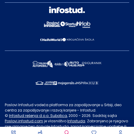
Poslovi Infostud vodeća platforma za zapošljavanje u Srbiji, deo
centra za zapošljavanje i razvoj karijere - Infostud.
©
Infostud rešenja d.o.o. Subotica
, 2000 -
2026
. Sadržaj sajta
Poslovi.infostud.com
je vlasništvo
Infostuda
. Zabranjeno je njegovo
preuzimanje bez dozvole
Infostuda
, zarad komercijalne upotrebe ili
u druge svrhe, osim za lične potrebe posetilaca sajta.
Uslovi