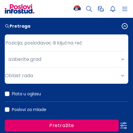
Pretraga
Pozicija, poslodavac ili ključna reč
Pozicija, poslodavac ili ključna reč
Izaberite grad
Grad
Oblast rada
Oblast rada
Plata u oglasu
Poslovi za mlade
Pretražite