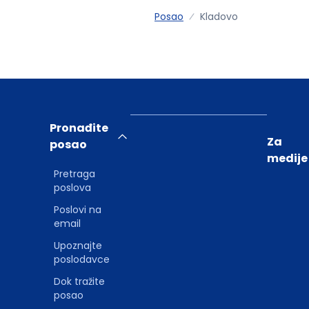
Posao
Kladovo
Pronađite
Za
posao
medije
Pretraga
poslova
Poslovi na
email
Upoznajte
poslodavce
Dok tražite
posao