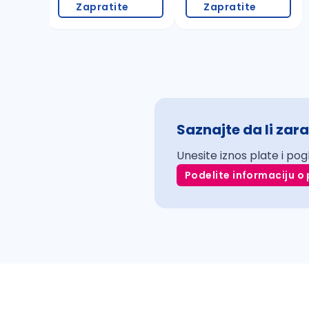
Zapratite
Zapratite
Saznajte da li zara
Unesite iznos plate i pog
Podelite informaciju o 