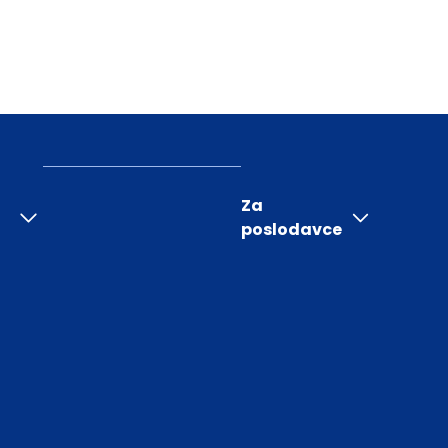
Za
poslodavce