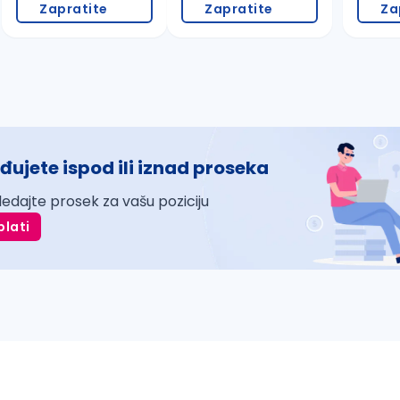
Zapratite
Zapratite
Za
đujete ispod ili iznad proseka
ledajte prosek za vašu poziciju
plati