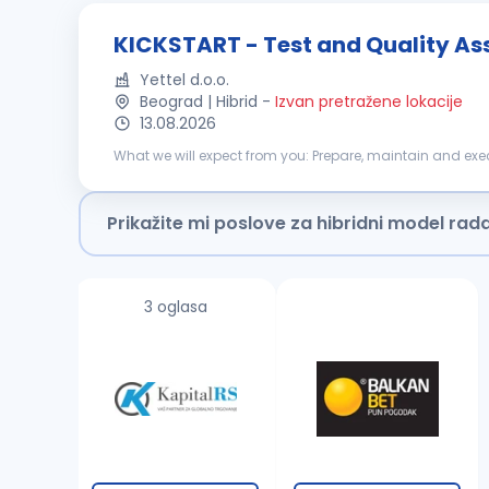
KICKSTART - Test and Quality Ass
Yettel d.o.o.
Beograd | Hibrid
-
Izvan pretražene lokacije
13.08.2026
What we will expect from you: Prepare, maintain and execute tests based on acceptance criteria and use cases Continuous reporting of test cases for IT systems Document all found
defects and creating tickets for relevant teams Follow st
Prikažite mi poslove za hibridni model rad
3 oglasa