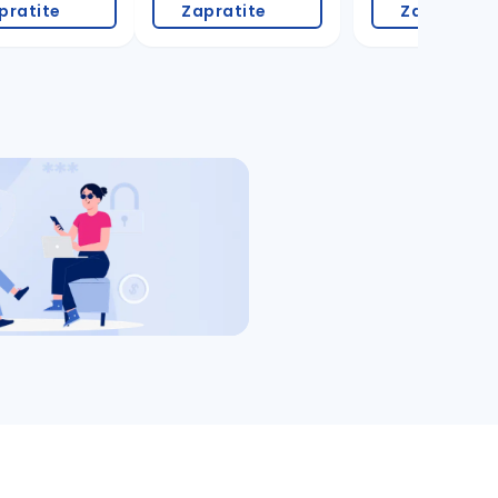
pratite
Zapratite
Zapratite