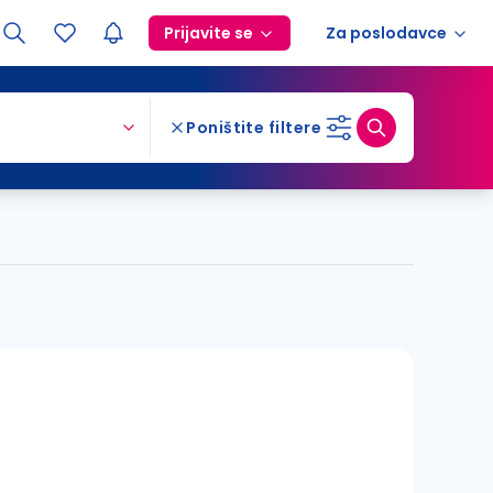
Prijavite se
Za poslodavce
Poništite filtere