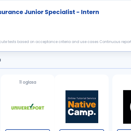
urance Junior Specialist - Intern
atus and repor...
a
11 oglasa