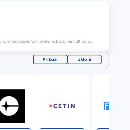
Prikaži
Ukloni
1 oglas