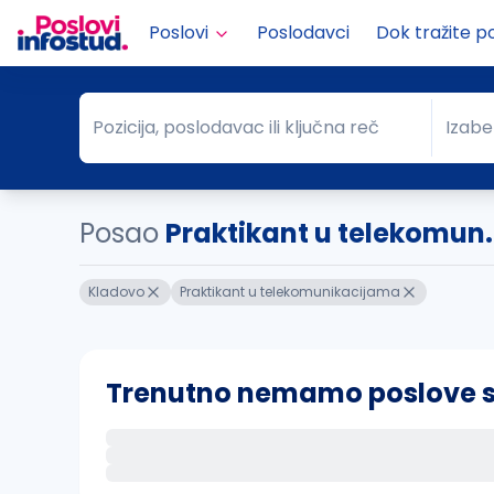
Poslovi
Poslodavci
Dok tražite p
Pozicija, poslodavac ili ključna reč
Izabe
Pozicija, poslodavac ili ključna reč
Grad
Posao
Praktikant u telekomun.
Kladovo
Praktikant u telekomunikacijama
Trenutno nemamo poslove sa 
Ako sačuvate ovu pretragu, obavestićemo va