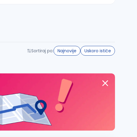
Sortiraj po:
Najnovije
Uskoro ističe