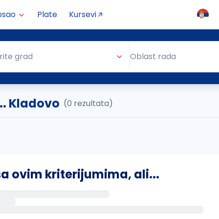
osao
Plate
Kursevi
Oblast rada
rite grad
Oblast rada
.. Kladovo
(0 rezultata)
ovim kriterijumima, ali...
s putem email-a kada se pojave novi poslovi.