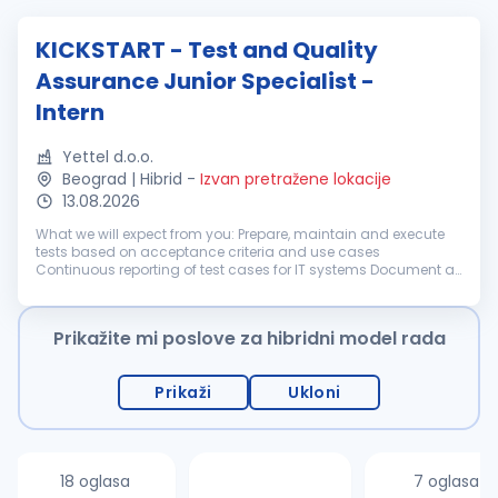
KICKSTART - Test and Quality
Assurance Junior Specialist -
Intern
Yettel d.o.o.
Beograd | Hibrid
-
Izvan pretražene lokacije
13.08.2026
What we will expect from you: Prepare, maintain and execute
tests based on acceptance criteria and use cases
Continuous reporting of test cases for IT systems Document all
found defects and creating tickets for relevant teams Follow
status and repor...
Prikažite mi poslove za hibridni model rada
Prikaži
Ukloni
18 oglasa
7 oglasa