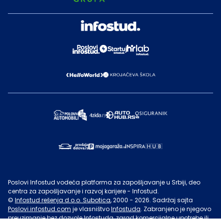
Poslovi Infostud vodeća platforma za zapošljavanje u Srbiji, deo
centra za zapošljavanje i razvoj karijere - Infostud.
©
Infostud rešenja d.o.o. Subotica
, 2000 -
2026
. Sadržaj sajta
Poslovi.infostud.com
je vlasništvo
Infostuda
. Zabranjeno je njegovo
preuzimanje bez dozvole
Infostuda
, zarad komercijalne upotrebe ili