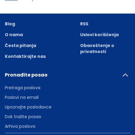
Blog
RSS
O nama
Uslovi korišćenja
Česta pitanja
Obaveštenje o
privatnosti
Kontaktirajte nas
Pronađite posao
Pretraga poslova
Poslovi na email
Upoznajte poslodavce
Dok tražite posao
Arhiva poslova