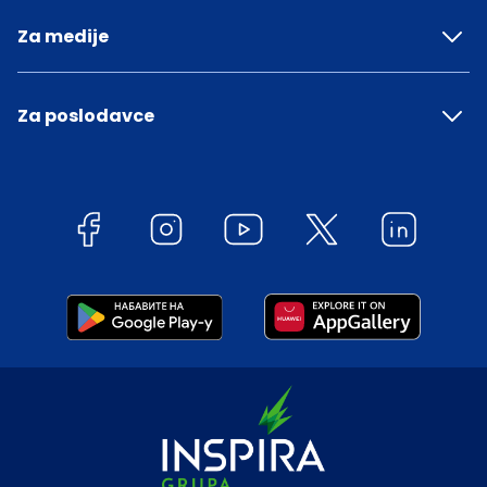
Za medije
Za poslodavce