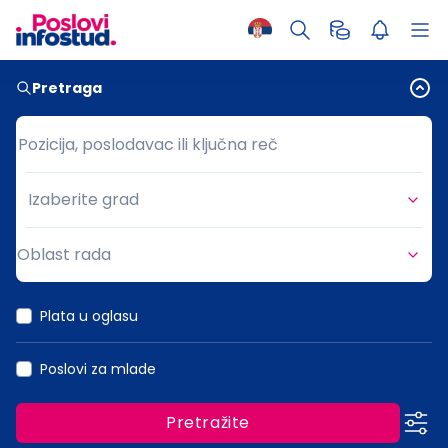
Pretraga
Pozicija, poslodavac ili ključna reč
Pozicija, poslodavac ili ključna reč
Izaberite grad
Grad
Oblast rada
Oblast rada
Plata u oglasu
Poslovi za mlade
Pretražite