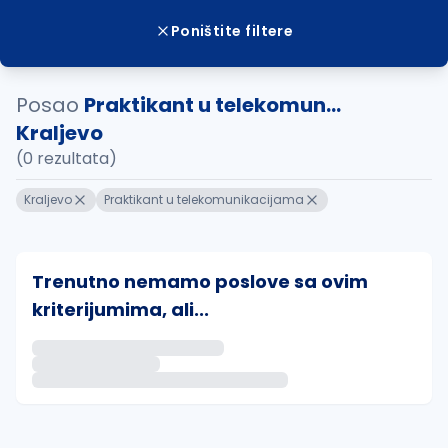
Poništite filtere
Posao
Praktikant u telekomun...
Kraljevo
(0 rezultata)
Kraljevo
Praktikant u telekomunikacijama
Trenutno nemamo poslove sa ovim
kriterijumima, ali...
Ako sačuvate ovu pretragu, obavestićemo vas putem 