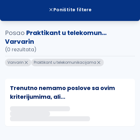
Poništite filtere
Posao
Praktikant u telekomun...
Varvarin
(0 rezultata)
Varvarin
Praktikant u telekomunikacijama
Trenutno nemamo poslove sa ovim
kriterijumima, ali...
Ako sačuvate ovu pretragu, obavestićemo vas putem 