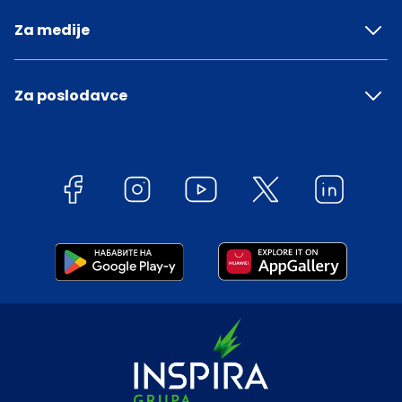
Za medije
Za poslodavce