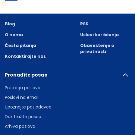
Blog
RSS
O nama
Uslovi korišćenja
Česta pitanja
Obaveštenje o
privatnosti
Kontaktirajte nas
Pronađite posao
Pretraga poslova
Poslovi na email
Upoznajte poslodavce
Dok tražite posao
Arhiva poslova