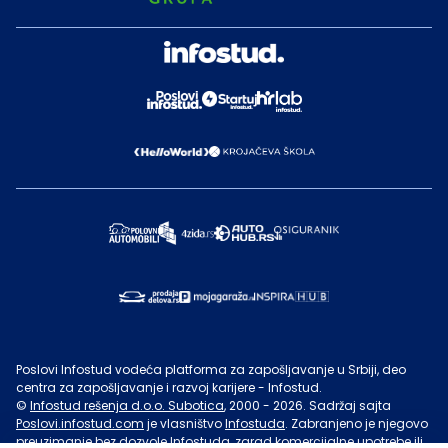
Poslovi Infostud vodeća platforma za zapošljavanje u Srbiji, deo
centra za zapošljavanje i razvoj karijere - Infostud.
©
Infostud rešenja d.o.o. Subotica
, 2000 -
2026
. Sadržaj sajta
Poslovi.infostud.com
je vlasništvo
Infostuda
. Zabranjeno je njegovo
preuzimanje bez dozvole
Infostuda
, zarad komercijalne upotrebe ili