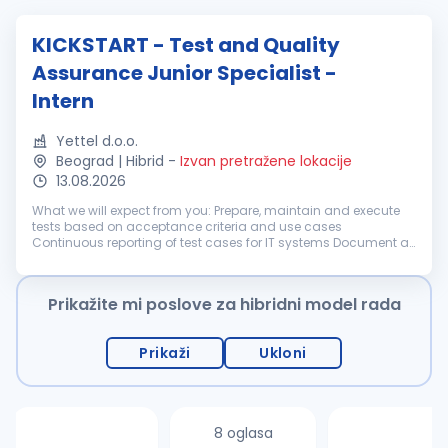
KICKSTART - Test and Quality
Assurance Junior Specialist -
Intern
Yettel d.o.o.
Beograd | Hibrid
-
Izvan pretražene lokacije
13.08.2026
What we will expect from you: Prepare, maintain and execute
tests based on acceptance criteria and use cases
Continuous reporting of test cases for IT systems Document all
found defects and creating tickets for relevant teams Follow
status and repor...
Prikažite mi poslove za hibridni model rada
Prikaži
Ukloni
8 oglasa