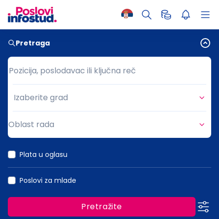
Pretraga
Pozicija, poslodavac ili ključna reč
Pozicija, poslodavac ili ključna reč
Izaberite grad
Grad
Oblast rada
Oblast rada
Plata u oglasu
Poslovi za mlade
Pretražite