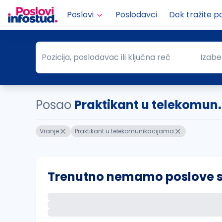
Poslovi
Poslodavci
Dok tražite p
Pozicija, poslodavac ili ključna reč
Izabe
Pozicija, poslodavac ili ključna reč
Grad
Posao
Praktikant u telekomun.
Vranje
Praktikant u telekomunikacijama
Trenutno nemamo poslove sa 
Ako sačuvate ovu pretragu, obavestićemo va