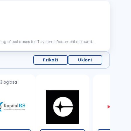
Prikaži
Ukloni
3 oglasa