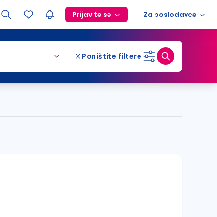
Prijavite se
Za poslodavce
Poništite filtere