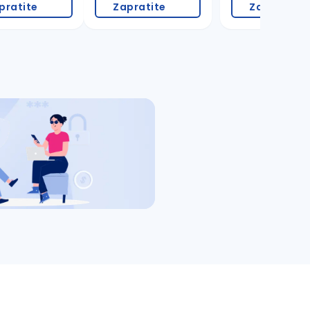
pratite
Zapratite
Zapratite