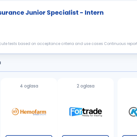
urance Junior Specialist - Intern
atus and repor...
a
4 oglasa
2 oglasa