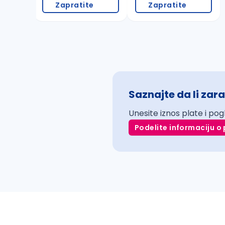
Zapratite
Zapratite
Saznajte da li zara
Unesite iznos plate i pog
Podelite informaciju o 