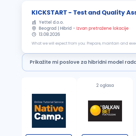
KICKSTART - Test and Quality Ass
Yettel d.o.o.
Beograd | Hibrid
-
Izvan pretražene lokacije
13.08.2026
What we will expect from you: Prepare, maintain and execute tests based on acceptance criteria and use cases Continuous reporting of test cases for IT systems Document all found
defects and creating tickets for relevant teams Follow st
Prikažite mi poslove za hibridni model rad
2 oglasa