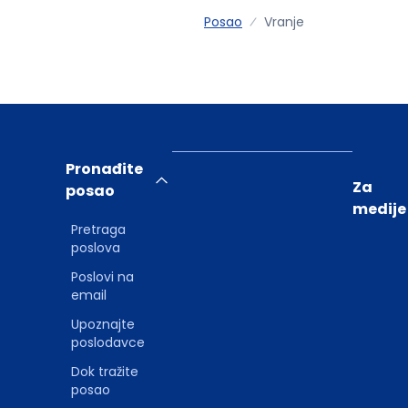
Posao
Vranje
Pronađite
Za
posao
medije
Pretraga
poslova
Poslovi na
email
Upoznajte
poslodavce
Dok tražite
posao