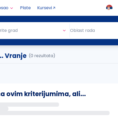
osao
Plate
Kursevi
Oblast rada
rite grad
Oblast rada
.. Vranje
(0 rezultata)
ovim kriterijumima, ali...
s putem email-a kada se pojave novi poslovi.