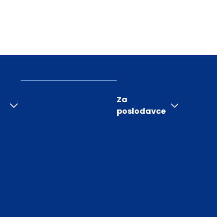
Za
poslodavce