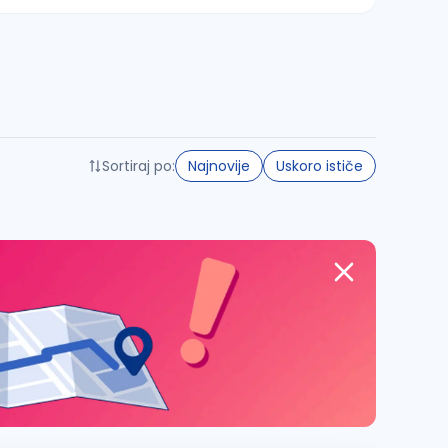
Sortiraj po:
Najnovije
Uskoro ističe