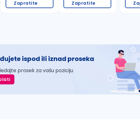
Zapratite
Zapratite
Za
đujete ispod ili iznad proseka
ledajte prosek za vašu poziciju
plati